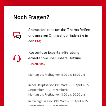
dem 1. Oktober 1990 erfolgte
Aufstandsfläche*
runderneuerte Reifen (bis eine entsprechende
Noch Fragen?
Erweiterung der EU VO 2020/740 erfolgt ist)
Eine um 20 % verlängerte
professionelle Off-Road-Reifen
Antworten rund um das Thema Reifen
Reifenlebensdauer*
und unseren Onlineshop finden Sie in
Rennreifen
Gummimischung der nächsten
Kundenbewertungen im Detail
den
FAQ
.
Generation mit multifunktionalen
Reifen mit Zusatzvorrichtungen zur Verbesserung der
Polymeren
Traktion, z.B. Spikereifen
Kostenlose Experten-Beratung
erhalten Sie über unsere Hotline:
Notreifen des Typs T
019287042
21.07.2026
Reifen mit einer zulässigen Geschwindigkeit unter 80
Eigenschaften:
Montag bis Freitag von 8:00 bis 18:00 Uhr
km/h
Verifizierter Kauf
Reifen für Felgen mit einem Nenndurchmesser ≤ 254
In der Hauptsaison (30. März – 30. April & 15.
Christoph M., Deutschland
September – 10. Dezember):
Neues Konzept „Deep V“-Profilmuster
mm oder ≥ 635 mm
Montag bis Freitag von 8:00 bis 20:00 Uhr
Ich bin mit dem Fahrkomfort und den Innengeräuschen
10 % größere Netto-Aufstandsfläche*
In the high season (30. März – 30. April & 15.
ziemlich zufrieden. Glücklicherweise musste ich mich