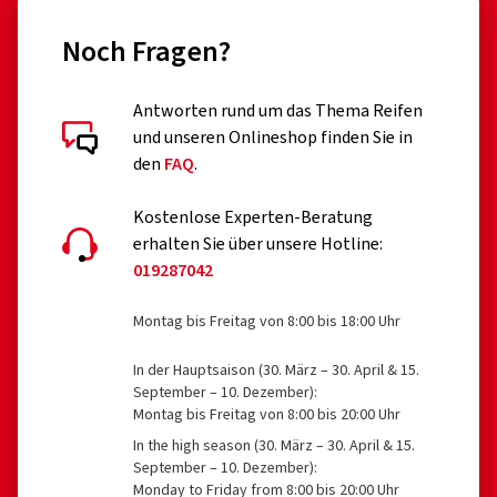
runderneuerte Reifen (bis eine entsprechende
Noch Fragen?
Erweiterung der EU VO 2020/740 erfolgt ist)
professionelle Off-Road-Reifen
Antworten rund um das Thema Reifen
und unseren Onlineshop finden Sie in
Rennreifen
Kundenbewertungen im Detail
den
FAQ
.
Reifen mit Zusatzvorrichtungen zur Verbesserung der
Traktion, z.B. Spikereifen
Kostenlose Experten-Beratung
erhalten Sie über unsere Hotline:
Notreifen des Typs T
019287042
30.03.2026
Reifen mit einer zulässigen Geschwindigkeit unter 80
Montag bis Freitag von 8:00 bis 18:00 Uhr
km/h
Verifizierter Kauf
Reifen für Felgen mit einem Nenndurchmesser ≤ 254
In der Hauptsaison (30. März – 30. April & 15.
Norbert H., Deutschland
September – 10. Dezember):
mm oder ≥ 635 mm
Montag bis Freitag von 8:00 bis 20:00 Uhr
Die Reifen machen einen sehr guten Eindruck bei
In the high season (30. März – 30. April & 15.
durchschnittlichen winterlichen Verhältnissen.
September – 10. Dezember):
Lediglich bei geschlossener Schneelage und Fahrten im
Monday to Friday from 8:00 bis 20:00 Uhr