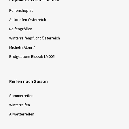
Mehr Bewertungen anzeigen
Reifenshop.at
Bitte beachten Sie:
Für alle ab dem 1.1. 2018 hergestellten Winter- und
Autoreifen Österreich
Ganzjahresreifen ist in der EU das Alpine Symbol Pflicht. So
Reifengrößen
gekennzeichnete Reifen werden in einem standardisierten
Winterreifenpflicht Österreich
und weltweit anerkannten Testverfahren auf Ihre
Schneeeigenschaften hin geprüft und müssen vorgegebene
Michelin Alpin 7
Mindestanforderungen erfüllen. Diese Reifen sind bei
Bridgestone Blizzak LM005
winterlichen Bedingungen - Schnee, vereisten Fahrbahnen
sowie niedrigen Temperaturen - besonders leistungsfähig in
Bezug auf Sicherheit und Fahrkontrolle.
Reifen nach Saison
Sommer­reifen
Winter­reifen
Allwetter­reifen