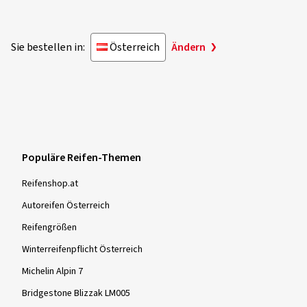
beim Wochten waren nur 1-2 Gewichte nötig. Optik
auch klasse. reifen.com einfach nur Spitze. Montage,
Bestellung sehr empfehlenswert. Immer gerne wieder.
Sie bestellen in:
Österreich
Ändern
Dimension:
225/45 R19 96W
Fahrstil:
Gemischt
Ø Durchschnittliche Jahresfahrleistung:
10000 km
Fahrzeugtyp:
BMW X1 (UKL-L (F48/F1X))
Populäre Reifen-Themen
Mehr Bewertungen anzeigen
Reifenshop.at
Autoreifen Österreich
Reifengrößen
Winterreifenpflicht Österreich
Michelin Alpin 7
Bridgestone Blizzak LM005