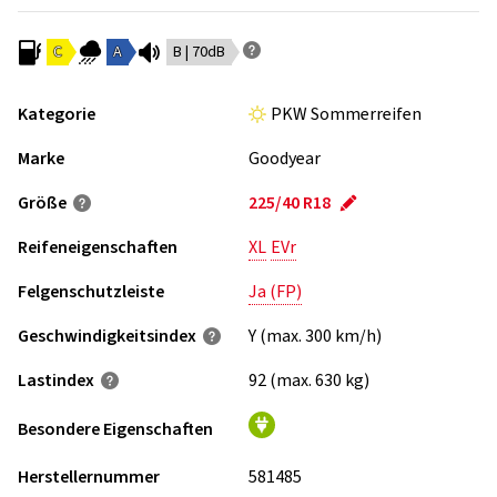
C
A
B | 70dB
Kategorie
PKW Sommerreifen
Marke
Goodyear
Größe
225/40 R18
Reifeneigenschaften
XL
EVr
Felgenschutzleiste
Ja (FP)
Geschwindigkeits­index
Y (max. 300 km/h)
Lastindex
92 (max. 630 kg)
Besondere Eigenschaften
Herstellernummer
581485