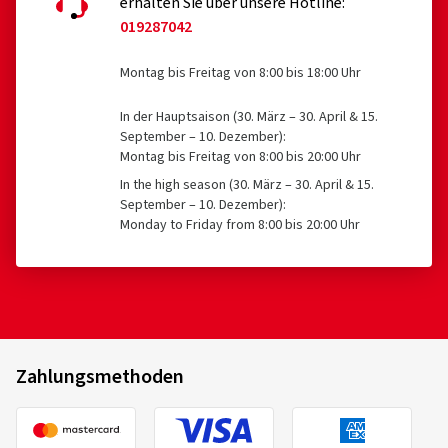
erhalten Sie über unsere Hotline:
km/h
019287042
(Quelle:
AUTO BILD sportscars Test 2023: Sommerreifen
31.07.2026
Reifen für Felgen mit einem Nenndurchmesser ≤ 254
225/40 R 18)
mm oder ≥ 635 mm
Montag bis Freitag von 8:00 bis 18:00 Uhr
(13 getestete Produkte, 5x vorbildlich, 3x gut, 3x
Verifizierter Kauf
befriedigend, 1x bedingt empfehlenswert, 1x nicht
In der Hauptsaison (30. März – 30. April & 15.
empfehlenswert)
Jeanne M., Schweiz
September – 10. Dezember):
Montag bis Freitag von 8:00 bis 20:00 Uhr
(Quelle: Auto Bild Sportscars 4/2023)
La durée de livraison courte
In the high season (30. März – 30. April & 15.
Goodyear
581485
(Übersetzen)
September – 10. Dezember):
225/40 R18 92Y
C
Monday to Friday from 8:00 bis 20:00 Uhr
Dimension:
225/45 R17 94Y
Fahrstil:
Autobahn
28.07.2026
Zahlungsmethoden
Verifizierter Kauf
Marcus N., Deutschland