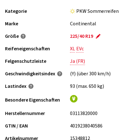
Kategorie
PKW Sommerreifen
Marke
Continental
Größe
225/40 R19
Reifeneigenschaften
XL
EVc
Felgenschutzleiste
Ja (FR)
Geschwindigkeits­index
(Y) (über 300 km/h)
Lastindex
93 (max. 650 kg)
Besondere Eigenschaften
Herstellernummer
03113820000
GTIN / EAN
4019238040586
Artikelnummer
15348812