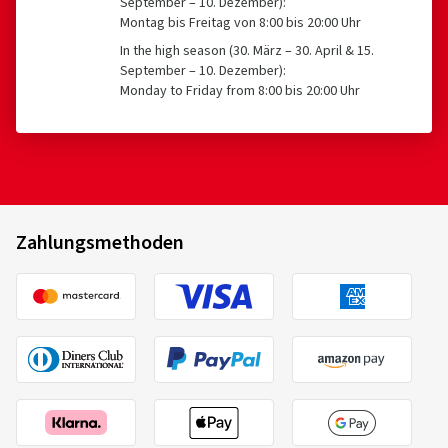
September – 10. Dezember):
mm oder ≥ 635 mm
Montag bis Freitag von 8:00 bis 20:00 Uhr
Dimension:
245/40 ZR19 (98Y)
In the high season (30. März – 30. April & 15.
Fahrstil:
Autobahn
September – 10. Dezember):
Monday to Friday from 8:00 bis 20:00 Uhr
Ø Durchschnittliche Jahresfahrleistung:
> 30000
km
Continental
03113820000
Fahrzeugtyp:
Renault Talisman GrandTour (RFD)
225/40 ZR19 (93Y)
C
Facelift
Zahlungsmethoden
03.08.2026
Verifizierter Kauf
Benjamin B., Deutschland
Dimension:
225/40 ZR18 (92Y)
Fahrstil:
Autobahn
2020/740
Ø Durchschnittliche Jahresfahrleistung:
30000 km