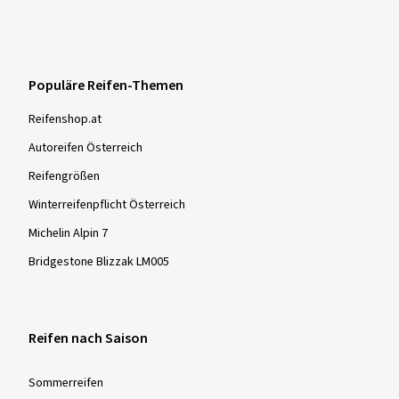
06.04.2026
Verifizierter Kauf
Populäre Reifen-Themen
Csaba Peter P., Schweiz
Reifenshop.at
Dimension:
255/35 ZR19 (96Y)
Autoreifen Österreich
Reifengrößen
Winterreifenpflicht Österreich
Mehr Bewertungen anzeigen
Michelin Alpin 7
Bridgestone Blizzak LM005
Reifen nach Saison
Sommer­reifen