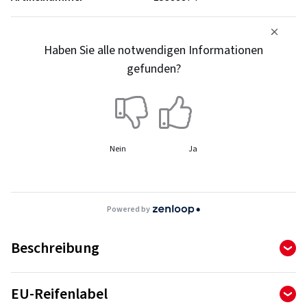
Haben Sie alle notwendigen Informationen
gefunden?
Nein
Ja
Powered by
Beschreibung
QUATRAC PRO +
EU-Reifenlabel