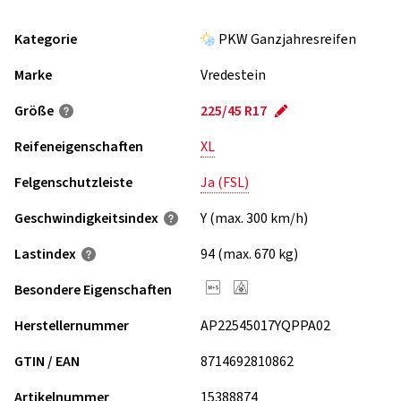
Kategorie
PKW Ganzjahresreifen
Marke
Vredestein
Größe
225/45 R17
Reifeneigenschaften
XL
Felgenschutzleiste
Ja (FSL)
Geschwindigkeits­index
Y (max. 300 km/h)
Lastindex
94 (max. 670 kg)
Besondere Eigenschaften
Herstellernummer
AP22545017YQPPA02
GTIN / EAN
8714692810862
Artikelnummer
15388874