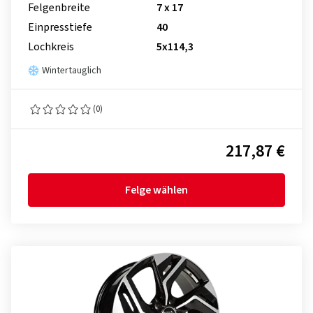
Felgenbreite
7 x 17
Einpresstiefe
40
Lochkreis
5x114,3
Wintertauglich
(0)
217,87 €
Felge wählen