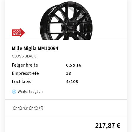
Mille Miglia MM10094
GLOSS BLACK
Felgenbreite
6,5 x 16
Einpresstiefe
18
Lochkreis
4x108
Wintertauglich
(0)
217,87 €