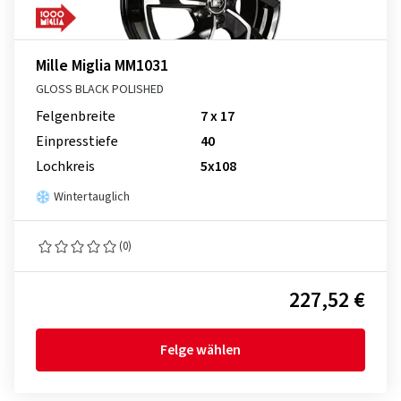
Mille Miglia MM1031
GLOSS BLACK POLISHED
Felgenbreite
7 x 17
Einpresstiefe
40
Lochkreis
5x108
Wintertauglich
(0)
227,52 €
Felge wählen