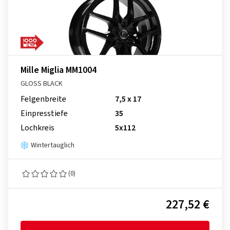
Mille Miglia MM1004
GLOSS BLACK
Felgenbreite
7,5 x 17
Einpresstiefe
35
Lochkreis
5x112
Wintertauglich
(0)
227,52 €