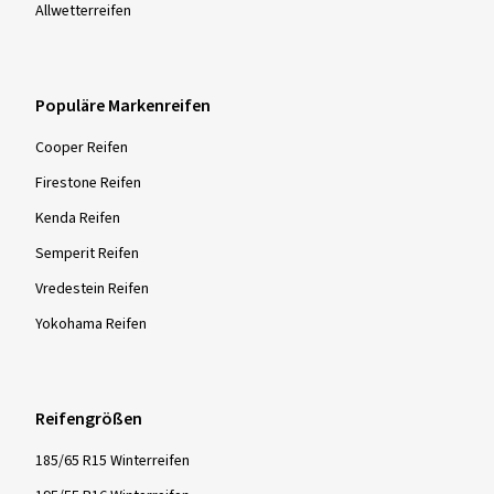
Autoreifen Österreich
Reifengrößen
Winterreifenpflicht Österreich
Michelin Alpin 7
Bridgestone Blizzak LM005
Reifen nach Saison
Sommer­reifen
Winter­reifen
Allwetter­reifen
Populäre Markenreifen