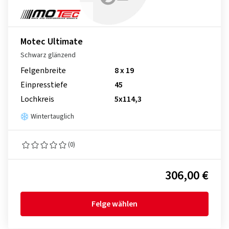
Motec Ultimate
Schwarz glänzend
Felgenbreite
8 x 19
Einpresstiefe
45
Lochkreis
5x114,3
Wintertauglich
(0)
306,00 €
Felge wählen