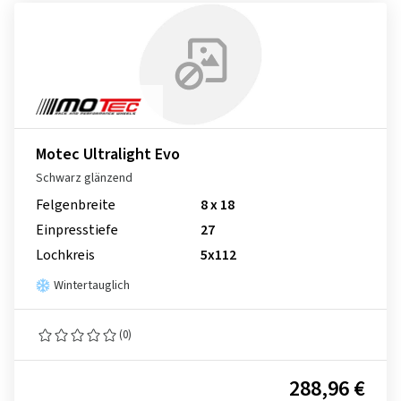
Motec Ultralight Evo
Schwarz glänzend
Felgenbreite
8 x 18
Einpresstiefe
27
Lochkreis
5x112
Wintertauglich
(0)
288,96 €