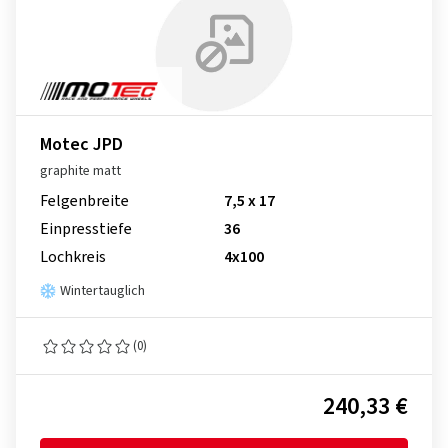
Motec JPD
graphite matt
Felgenbreite
7,5 x 17
Einpresstiefe
36
Lochkreis
4x100
Wintertauglich
(0)
240,33 €