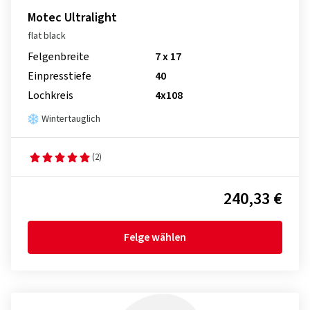
Motec Ultralight
flat black
Felgenbreite
7 x 17
Einpresstiefe
40
Lochkreis
4x108
Wintertauglich
(2)
240,33 €
Felge wählen