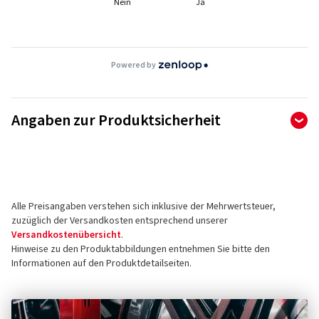
Nein
Ja
Powered by
Angaben zur Produktsicherheit
Hersteller
ALCAR Wheels GmbH
Leobersdorfer Straße 24
Alle Preisangaben verstehen sich inklusive der Mehrwertsteuer,
2552 Hirtenberg
zuzüglich der Versandkosten entsprechend unserer
Österreich
Versandkostenübersicht
.
Hinweise zu den Produktabbildungen entnehmen Sie bitte den
Kontakt für Produktsicherheit (kein
Informationen auf den Produktdetailseiten.
Kundensupport)
E-Mail:
alloy@alcar-wheels.com