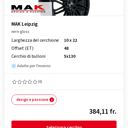
MAK Leipzig
nero gloss
Larghezza del cerchione
10 x 22
Offset (ET)
48
Cerchio di bulloni
5x130
Adatto per l'inverno
(0)
design e passione
384,11 fr.
Seleziona cerchio