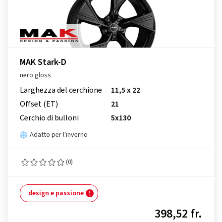
MAK Stark-D
nero gloss
Larghezza del cerchione
11,5 x 22
Offset (ET)
21
Cerchio di bulloni
5x130
Adatto per l'inverno
(0)
design e passione
398,52 fr.