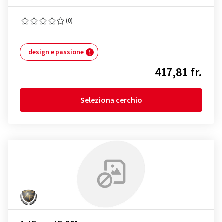
(0)
design e passione
417,81 fr.
Seleziona cerchio