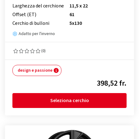
Larghezza del cerchione
11,5 x 22
Offset (ET)
61
Cerchio di bulloni
5x130
Adatto per l'inverno
(0)
design e passione
398,52 fr.
Seleziona cerchio