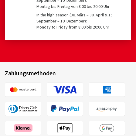
September – 10. Dezember):
mm oder ≥ 635 mm
Dimension:
225/50 ZR17 98W
Montag bis Freitag von 8:00 bis 20:00 Uhr
Fahrstil:
Gemischt
In the high season (30. März – 30. April & 15.
September – 10. Dezember):
Ø Durchschnittliche Jahresfahrleistung:
10000 km
Monday to Friday from 8:00 bis 20:00 Uhr
Aptany
A396243
205/60 R16 96V
C
22.07.2026
Verifizierter Kauf
Zahlungsmethoden
Dimension:
215/50 ZR17 95W
Fahrstil:
Gemischt
Ø Durchschnittliche Jahresfahrleistung:
5000 km
24.04.2026
2020/740