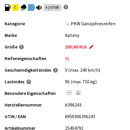
C
C
A | 67dB
Kategorie
PKW Ganzjahresreifen
Marke
Aptany
Größe
205/60 R16
Reifeneigenschaften
XL
Geschwindigkeits­index
V (max. 240 km/h)
Lastindex
96 (max. 710 kg)
Besondere Eigenschaften
Herstellernummer
A396243
GTIN / EAN
6950306396243
Artikelnummer
15404791