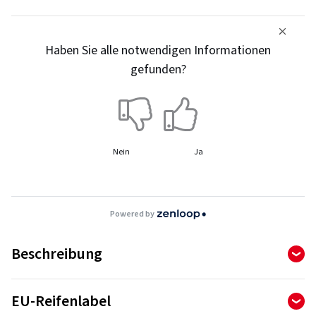
Haben Sie alle notwendigen Informationen
gefunden?
Nein
Ja
Powered by
Beschreibung
Die doppellagige Lauffläche und die Ganzjahresformel
EU-Reifenlabel
verringern den Rollwiderstand und das Gewicht des Reifens