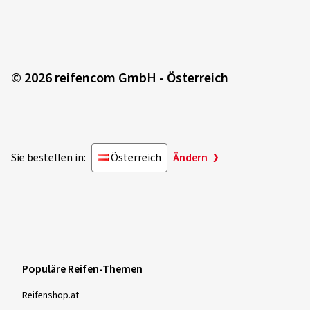
Grenzwert um bis zu 3 dB unterschreitet oder diesem
entspricht.
C
Die Klassifizierung „C“ weist darauf hin, dass der
vorgegebene Grenzwert überschritten wird.
© 2026 reifencom GmbH - Österreich
Sie bestellen in:
Österreich
Ändern
Populäre Reifen-Themen
Reifenshop.at