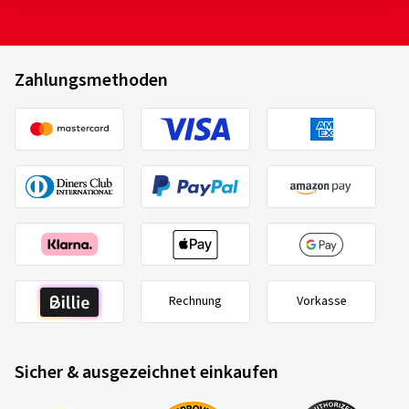
Torque
200T3018
235/55 R19 105V
C
Zahlungsmethoden
Rechnung
Vorkasse
2020/740
B
A
C
EU-Reifenlabel Datenblatt
Sicher & ausgezeichnet einkaufen