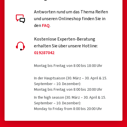
runderneuerte Reifen (bis eine entsprechende
Antworten rund um das Thema Reifen
Erweiterung der EU VO 2020/740 erfolgt ist)
und unseren Onlineshop finden Sie in
den
FAQ
.
professionelle Off-Road-Reifen
Rennreifen
Kostenlose Experten-Beratung
erhalten Sie über unsere Hotline:
Reifen mit Zusatzvorrichtungen zur Verbesserung der
019287042
Traktion, z.B. Spikereifen
Montag bis Freitag von 8:00 bis 18:00 Uhr
Notreifen des Typs T
In der Hauptsaison (30. März – 30. April & 15.
Reifen mit einer zulässigen Geschwindigkeit unter 80
September – 10. Dezember):
km/h
Montag bis Freitag von 8:00 bis 20:00 Uhr
Reifen für Felgen mit einem Nenndurchmesser ≤ 254
In the high season (30. März – 30. April & 15.
September – 10. Dezember):
mm oder ≥ 635 mm
Monday to Friday from 8:00 bis 20:00 Uhr