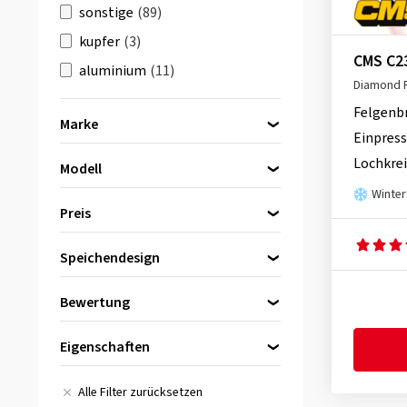
sonstige
(89)
kupfer
(3)
CMS C2
aluminium
(11)
Diamond 
braun
(14)
Felgenb
Marke
orange
(12)
Einpress
Borbet
(1)
Lochkrei
Modell
CMS
(6)
Winter
Bitte zuerst eine Marke wählen
Keskin
(1)
Preis
Speichendesign
bis
von
Bewertung
(7)
Kreuzspeiche
(1)
Eigenschaften
Alle Bewertungen
(8)
Speichenrad
(6)
Wintertauglich
(8)
Alle Filter zurücksetzen
sonstige
(1)