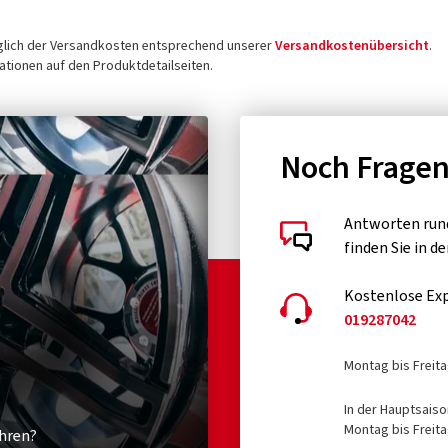
üglich der Versandkosten entsprechend unserer
Versandkostenübersicht
.
tionen auf den Produktdetailseiten.
Noch Frage
Antworten run
finden Sie in d
Kostenlose Exp
019287042
Montag bis Freita
In der Hauptsaiso
Montag bis Freita
hren?