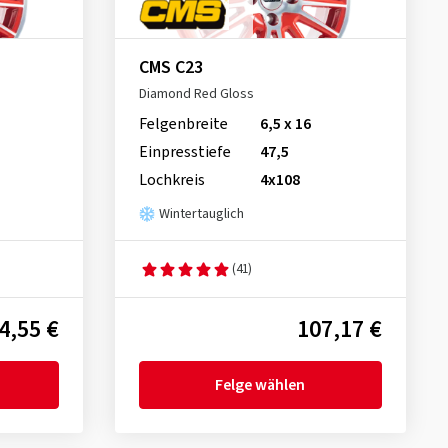
CMS C23
Diamond Red Gloss
Felgenbreite
6,5 x 16
Einpresstiefe
47,5
Lochkreis
4x108
Wintertauglich
(41)
4,55 €
107,17 €
Felge wählen