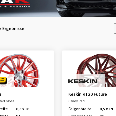
 Ergebnisse
3
Keskin KT20 Future
Red Gloss
Candy Red
reite
6,5 x 16
Felgenbreite
8,5 x 19