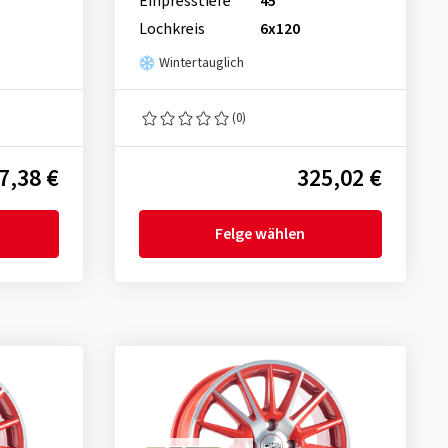
Einpresstiefe
45
Lochkreis
6x120
Wintertauglich
(0)
7,38 €
325,02 €
Felge wählen