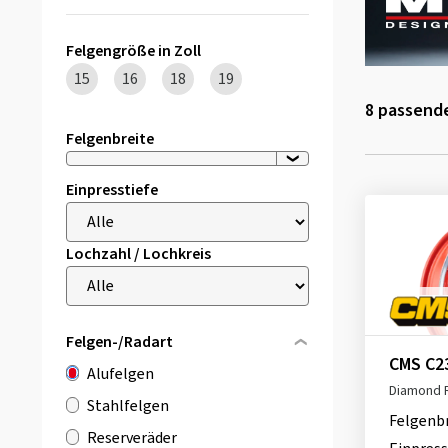
Felgengröße in Zoll
15
16
18
19
8
passende
Felgenbreite
Einpresstiefe
Lochzahl / Lochkreis
Felgen-/Radart
CMS C2
Alufelgen
Diamond 
Stahlfelgen
Felgenb
Reserveräder