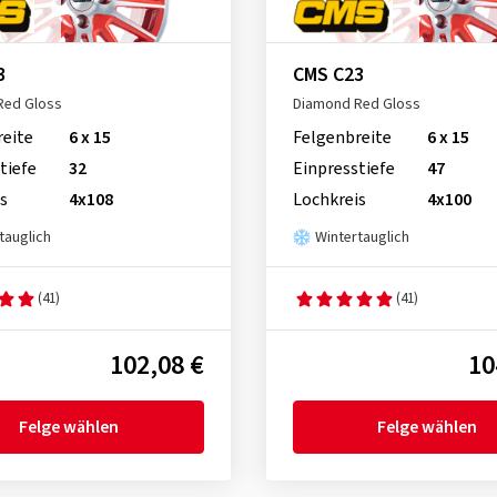
3
CMS C23
Red Gloss
Diamond Red Gloss
reite
6 x 15
Felgenbreite
6 x 15
tiefe
32
Einpresstiefe
47
s
4x108
Lochkreis
4x100
tauglich
Wintertauglich
(41)
(41)
102,08 €
10
Felge wählen
Felge wählen