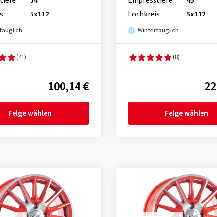
tiefe
54
Einpresstiefe
45
s
5x112
Lochkreis
5x112
tauglich
Wintertauglich
(41)
(8)
100,14 €
22
Felge wählen
Felge wählen