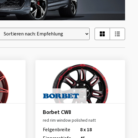
Borbet CW8
red rim window polished natt
Felgenbreite
8 x 18