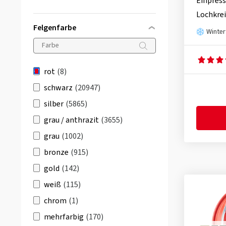
Einpress
Lochkrei
Felgenfarbe
Winter
rot
(8)
schwarz
(20947)
silber
(5865)
grau / anthrazit
(3655)
grau
(1002)
bronze
(915)
gold
(142)
weiß
(115)
chrom
(1)
mehrfarbig
(170)