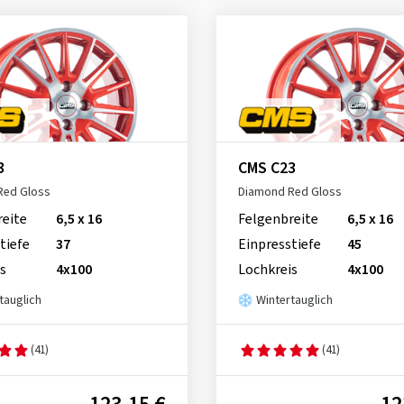
3
CMS C23
Red Gloss
Diamond Red Gloss
reite
6,5 x 16
Felgenbreite
6,5 x 16
tiefe
37
Einpresstiefe
45
s
4x100
Lochkreis
4x100
tauglich
Wintertauglich
(41)
(41)