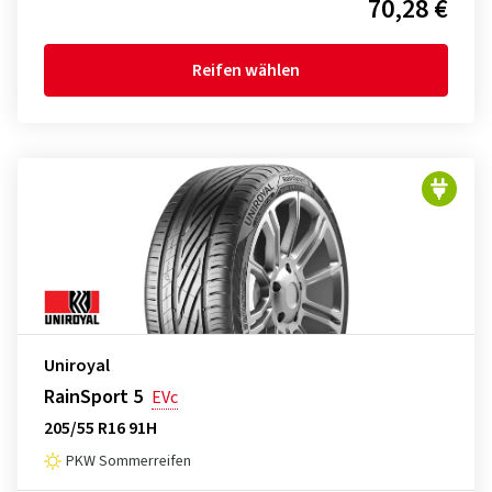
70,28 €
Reifen wählen
Uniroyal
RainSport 5
EVc
205/55 R16 91H
PKW Sommerreifen