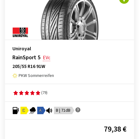
Uniroyal
RainSport 5
EVc
205/55 R16 91W
PKW Sommerreifen
(79)
C
A
B | 71dB
79,38 €