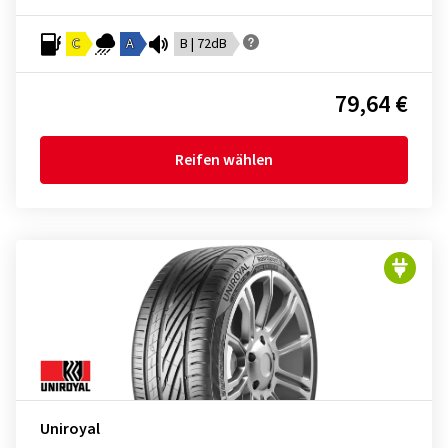
C
A
B | 72dB
79,64 €
Reifen wählen
Uniroyal