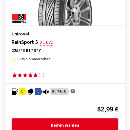
Uniroyal
RainSport 5
XL
EVc
225/45 R17 94Y
PKW Sommerreifen
(79)
C
A
B | 72dB
82,99 €
Reifen wählen