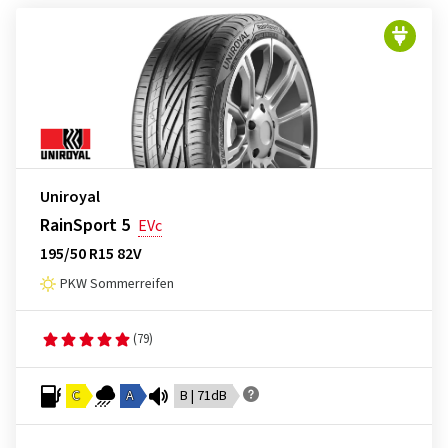
Uniroyal
RainSport 5
EVc
195/50 R15 82V
PKW Sommerreifen
(79)
C
A
B | 71dB