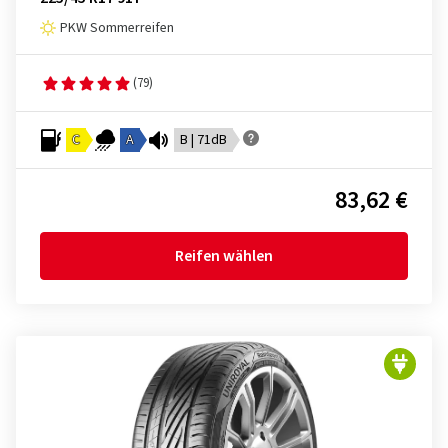
PKW Sommerreifen
(79)
C
A
B | 71dB
83,62 €
Reifen wählen