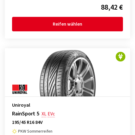
88,42 €
Reifen wählen
Uniroyal
RainSport 5
XL
EVc
195/45 R16 84V
PKW Sommerreifen