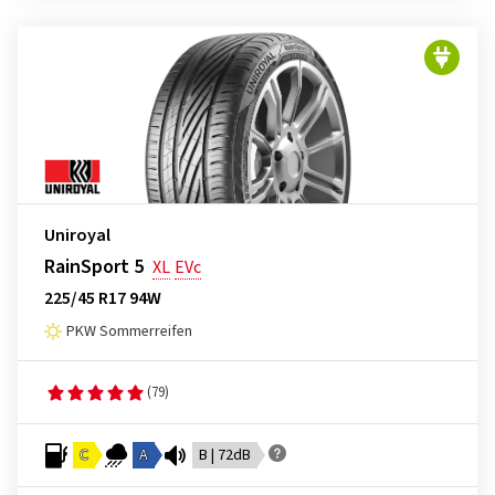
Uniroyal
RainSport 5
XL
EVc
225/45 R17 94W
PKW Sommerreifen
(79)
C
A
B | 72dB