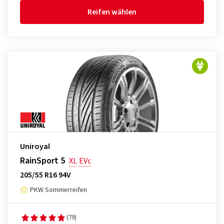
Reifen wählen
Uniroyal
RainSport 5
XL
EVc
205/55 R16 94V
PKW Sommerreifen
(79)