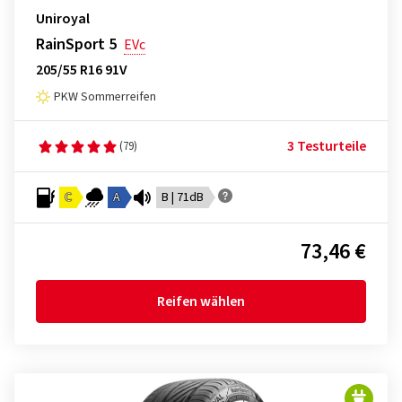
Uniroyal
RainSport 5
EVc
205/55 R16 91V
PKW Sommerreifen
3 Testurteile
(79)
C
A
B | 71dB
73,46 €
Reifen wählen