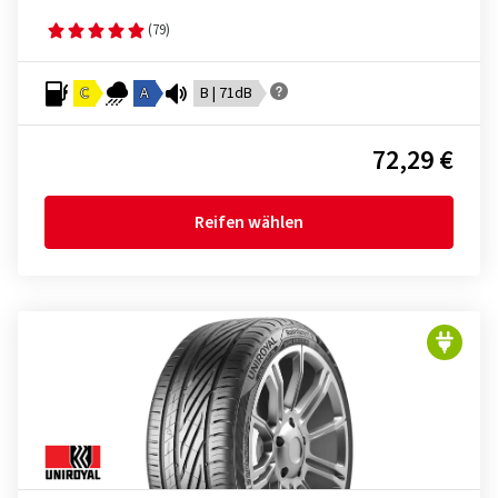
(79)
C
A
B | 71dB
72,29 €
Reifen wählen