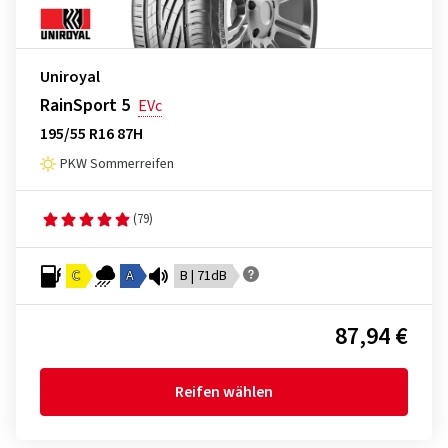
Uniroyal
RainSport 5
EVc
195/55 R16 87H
PKW Sommerreifen
(79)
C
A
B | 71dB
87,94 €
Reifen wählen