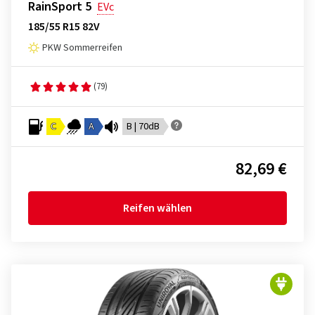
RainSport 5
EVc
185/55 R15 82V
PKW Sommerreifen
(79)
C
A
B | 70dB
82,69 €
Reifen wählen