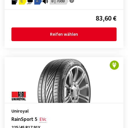
C
A
B | 70dB
83,60 €
Reifen wählen
Uniroyal
RainSport 5
EVc
225/45 R17 91Y