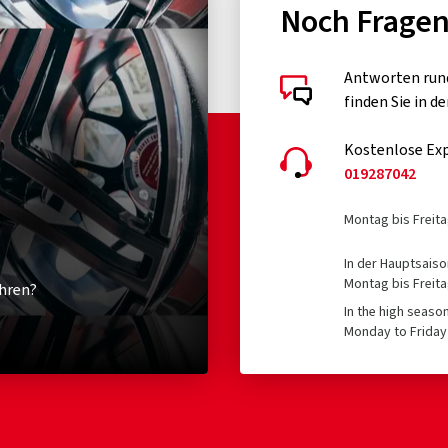
Noch Frage
Antworten run
finden Sie in d
Kostenlose Exp
019287042
Montag bis Freita
In der Hauptsaiso
Montag bis Freita
hren?
In the high seaso
Monday to Friday 