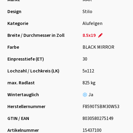
Design
Stilo
Kategorie
Alufelgen
Breite / Durchmesser in Zoll
8.5x19
Farbe
BLACK MIRROR
Einpresstiefe (ET)
30
Lochzahl / Lochkreis (LK)
5x112
max. Radlast
825 kg
Wintertauglich
Ja
Herstellernummer
F8590TSBM30WS3
GTIN / EAN
8030580275149
Artikelnummer
15437100