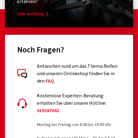
erfahren?
Haftung.
Hier entlang
Straßenreifen, der zum Abenteuergeist Ihres
Motorrads passt
Hervorragende Performance bei Nässe
Noch Fragen?
Starke Performance bei trockenen Straßen
Antworten rund um das Thema Reifen
Blockiges Design, das den Abenteuer-Look Ihres
und unseren Onlineshop finden Sie in
Kundenbewertungen im Detail
Motorrads vervollständigt
den
FAQ
.
Kostenlose Experten-Beratung
Neueste Gummimischungen - hervorragende Leistung bei
erhalten Sie über unsere Hotline:
jedem Wetter:
019287042
Die verwendete Touren-Gummimischung (mit 3LC für den
31.03.2026
Hinterreifen) bietet ein hervorragendes
Montag bis Freitag von 8:00 bis 18:00 Uhr
Trocken-/Nassfahrverhalten und eine hohe Laufleistung.
Verifizierter Kauf