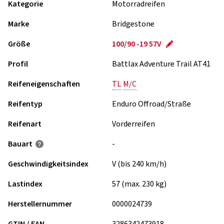
Kategorie
Motorradreifen
Marke
Bridgestone
Größe
100/90 -19 57V
Profil
Battlax Adventure Trail AT41
Reifeneigenschaften
TL
M/C
Reifentyp
Enduro Offroad/Straße
Reifenart
Vorderreifen
Bauart
-
Geschwindigkeits­index
V (bis 240 km/h)
Lastindex
57 (max. 230 kg)
Herstellernummer
0000024739