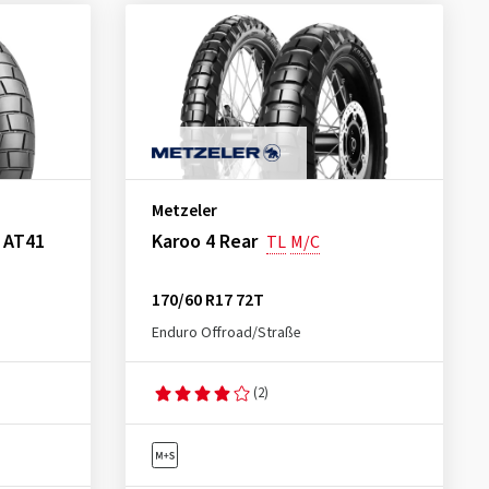
Metzeler
l AT41
Karoo 4 Rear
TL
M/C
170/60 R17 72T
Enduro Offroad/Straße
(2)