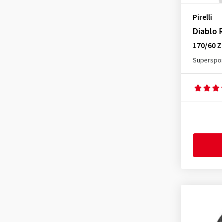
Pirelli
Diablo 
170/60 Z
Superspor