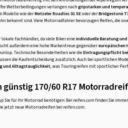
von Motorradreifen eng mit den Anforderungen der Alpenregion ve
fte Wetterbedingungen verlangen nach
gripstarken und tempera
n Modelle wie der
Metzeler Roadtec 01 SE
oder der
Bridgestone T
hn bekannt sind. Viele Motorradfahrer bevorzugen Reifen, die so
 lokale Fachhändler, da viele Biker eine
individuelle Beratung und
rrscht außerdem eine hohe Markentreue gegenüber
europäischen H
Dunlop. Technische Besonderheiten wie die
Eintragungspflicht be
ussen die Kaufentscheidung zusätzlich. Auch bei sportlichen Mod
g und Alltagstauglichkeit
, was Touringreifen mit sportlicher Pe
m günstig 170/60 R17 Motorradrei
p Sie für Ihr Motorrad benötigen: Bei reifen.com finden Sie imme
ie jetzt neue Motorradreifen bei reifen.com.