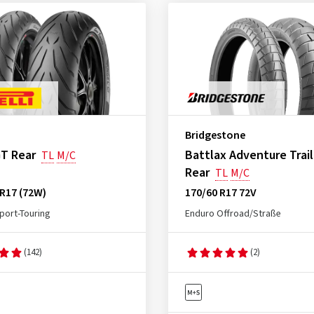
Bridgestone
GT Rear
Battlax Adventure Trai
TL
M/C
Rear
TL
M/C
R17 (72W)
170/60 R17 72V
port-Touring
Enduro Offroad/Straße
(142)
(2)