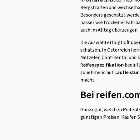
In
Österreich
ist der Kauf 
Bergstraßen und wechselha
Besonders geschätzt werde
nasser wie trockener Fahrba
auch im Alltag überzeugen.
Die Auswahl erfolgt oft über
schätzen. In Österreich he
Metzeler, Continental und 
Reifenspezifikation
beeinfl
zunehmend auf
Laufleistun
macht.
Bei reifen.co
Ganz egal, welchen Reifenty
günstigen Preisen. Kaufen S