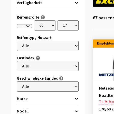
Verfügbarkeit
Direkt lieferbar
(35)
Reifengröße
67
passend
Reifentyp / Nutzart
Empfehlu
Lastindex
Geschwindigkeitsindex
Metzele
Roadtec
Marke
TL
M
M/
170/60 Z
Modell