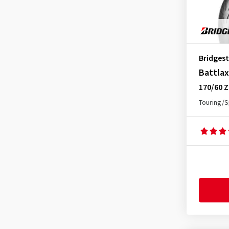
Bridges
Battlax
170/60 Z
Touring/S