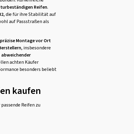
rbunden. Kurvenreiche
turbeständigen Reifen
.
32
, die für ihre Stabilität auf
wohl auf Passstraßen als
 präzise Montage vor Ort
erstellern
, insbesondere
i abweichender
ellen achten Käufer
rformance besonders beliebt
fen kaufen
r passende Reifen zu