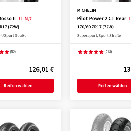
MICHELIN
Rosso II
Pilot Power 2 CT Rear
TL
M/C
T
R17 (72W)
170/60 ZR17 (72W)
t/Sport Straße
Supersport/Sport Straße
(52)
(213)
126,01 €
13
Reifen wählen
Reifen wählen