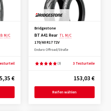
Bridgestone
BT A41 Rear
B
M/C
TL
M/C
170/60 R17 72V
Enduro Offroad/Straße
esturteil
3 Testurteile
(3)
5,35 €
153,03 €
Reifen wählen