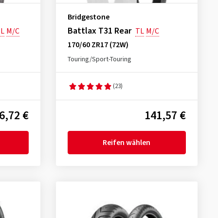
Bridgestone
Battlax T31 Rear
L
M/C
TL
M/C
170/60 ZR17 (72W)
Touring/Sport-Touring
(23)
6,72 €
141,57 €
Reifen wählen