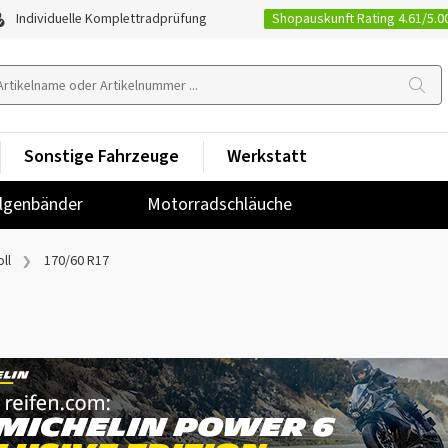
Shopauskunft Rating 4.61/5.0
Individuelle Komplettradprüfung
Sonstige Fahrzeuge
Werkstatt
lgenbänder
Motorradschläuche
ll
170/60 R17