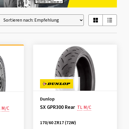
Dunlop
SX GPR300 Rear
TL
M/C
L
M/C
170/60 ZR17 (72W)