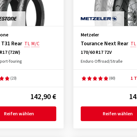
tone
Metzeler
 T31 Rear
Tourance Next Rear
TL
M/C
TL
R17 (72W)
170/60 R17 72V
port-Touring
Enduro Offroad/Straße
1 T
(23)
(60)
142,90 €
14
Reifen wählen
Reifen wählen