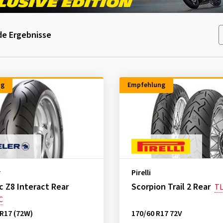
e Ergebnisse
ng
Empfehlung
r
Pirelli
 Z8 Interact Rear
Scorpion Trail 2 Rear
T
C
R17 (72W)
170/60 R17 72V