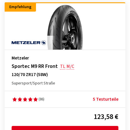
Empfehlung
Metzeler
Sportec M9 RR Front
TL
M/C
120/70 ZR17 (58W)
Supersport/Sport Straße
5 Testurteile
(86)
123,58 €