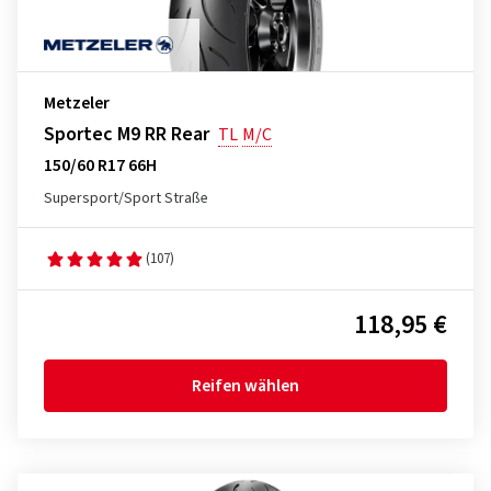
Metzeler
Sportec M9 RR Rear
TL
M/C
150/60 R17 66H
Supersport/Sport Straße
(107)
118,95 €
Reifen wählen