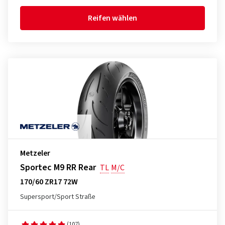
Reifen wählen
Metzeler
Sportec M9 RR Rear
TL
M/C
170/60 ZR17 72W
Supersport/Sport Straße
(107)