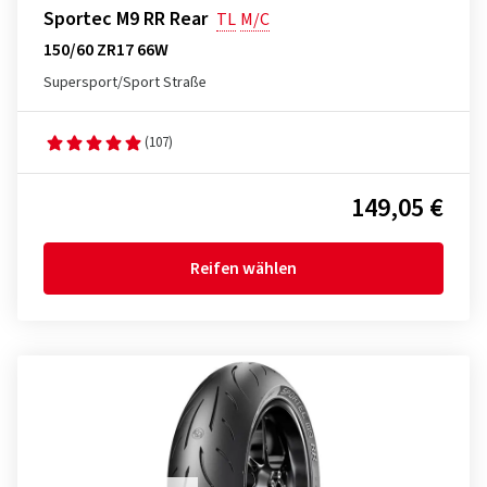
Sportec M9 RR Rear
TL
M/C
150/60 ZR17 66W
Supersport/Sport Straße
(107)
149,05 €
Reifen wählen