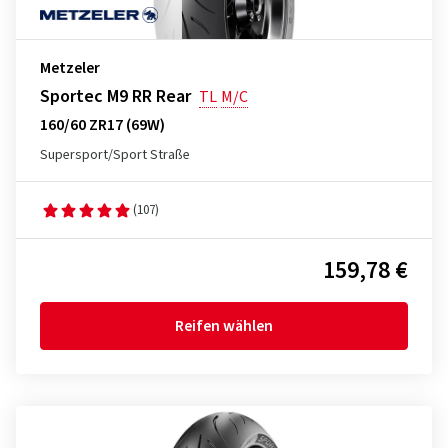
Metzeler
Sportec M9 RR Rear
TL
M/C
160/60 ZR17 (69W)
Supersport/Sport Straße
(107)
159,78 €
Reifen wählen