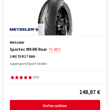
Metzeler
Sportec M9 RR Rear
TL
M/C
140/70 R17 66H
Supersport/Sport Straße
(107)
148,87 €
Reifen wählen