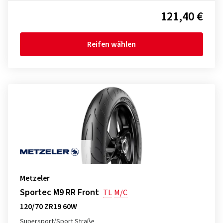
121,40 €
Reifen wählen
Metzeler
Sportec M9 RR Front
TL
M/C
120/70 ZR19 60W
Supersport/Sport Straße