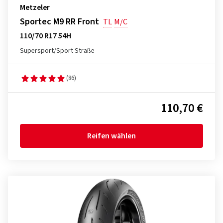
Metzeler
Sportec M9 RR Front
TL
M/C
110/70 R17 54H
Supersport/Sport Straße
(86)
110,70 €
Reifen wählen