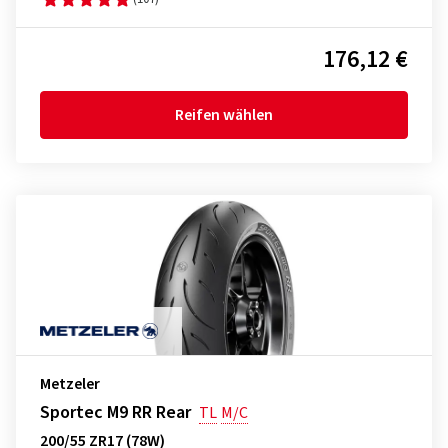
176,12 €
Reifen wählen
Metzeler
Sportec M9 RR Rear
TL
M/C
200/55 ZR17 (78W)