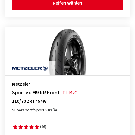
Reifen wählen
Metzeler
Sportec M9 RR Front
TL
M/C
110/70 ZR17 54W
Supersport/Sport Straße
(86)