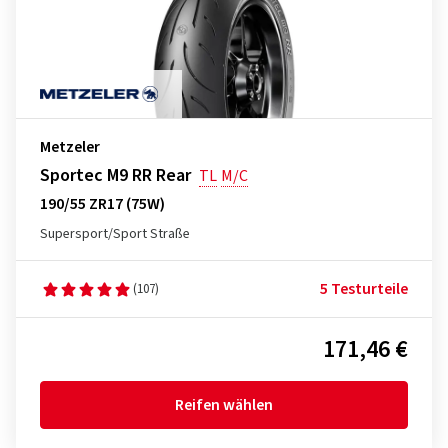
Metzeler
Sportec M9 RR Rear
TL
M/C
190/55 ZR17 (75W)
Supersport/Sport Straße
5 Testurteile
(107)
171,46 €
Reifen wählen