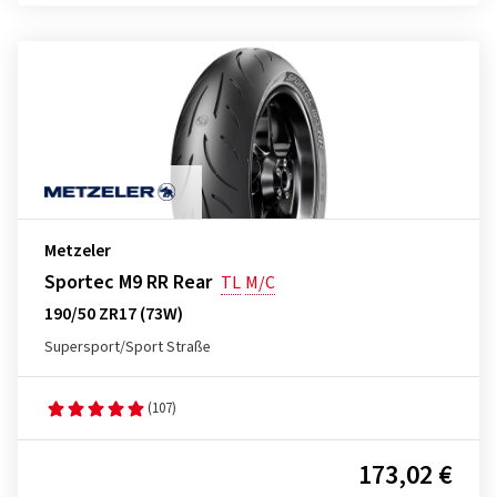
Metzeler
Sportec M9 RR Rear
TL
M/C
190/50 ZR17 (73W)
Supersport/Sport Straße
(107)
173,02 €