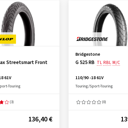
Bridgestone
ax Streetsmart Front
G 525 RB
TL
RBL
M/C
18 61V
110/90 -18 61V
port-Touring
Touring/Sport-Touring
(3)
(0)
136,40 €
13