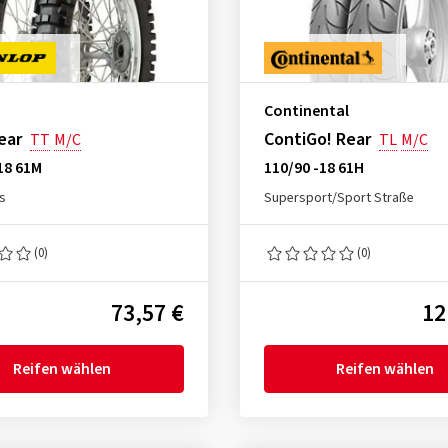
Continental
ear
ContiGo! Rear
TT
M/C
TL
M/C
18 61M
110/90 -18 61H
s
Supersport/Sport Straße
(0)
(0)
73,57 €
12
Reifen wählen
Reifen wählen