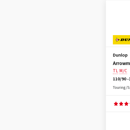
Dunlop
Arrowm
TL
M/C
110/90 -
Touring/S