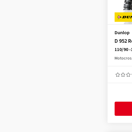
Dunlop
D 952 R
110/90 -
Motocros