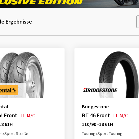
e Ergebnisse
ntal
Bridgestone
! Front
BT 46 Front
TL
M/C
TL
M/C
18 61H
110/90 -18 61H
t/Sport Straße
Touring/Sport-Touring