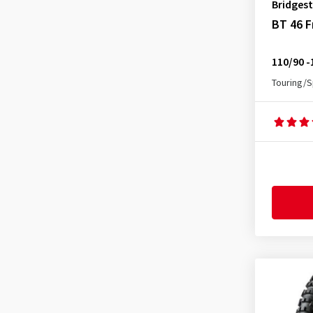
Bridges
BT 46 F
110/90 -
Touring/S