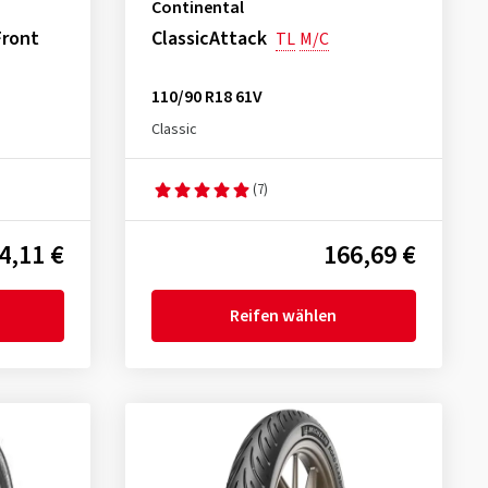
Continental
Front
ClassicAttack
TL
M/C
110/90 R18 61V
Classic
(7)
4,11 €
166,69 €
Reifen wählen