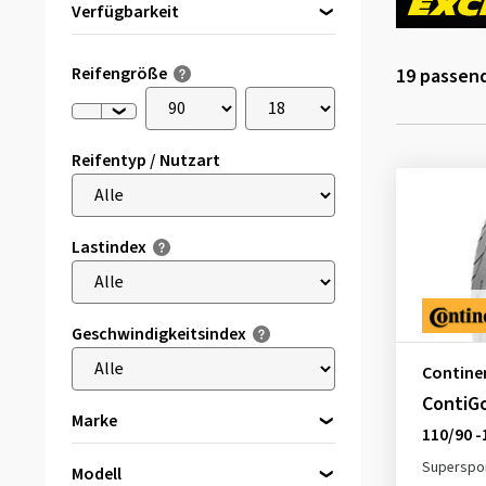
Verfügbarkeit
Direkt lieferbar
(6)
Reifengröße
19
passend
Reifentyp / Nutzart
Lastindex
Geschwindigkeitsindex
Contine
ContiGo
Marke
110/90 -
Bridgestone
(5)
Superspor
Modell