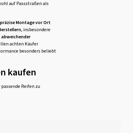
wohl auf Passstraßen als
 präzise Montage vor Ort
erstellern
, insbesondere
i abweichender
ellen achten Käufer
rformance besonders beliebt
en kaufen
r passende Reifen zu