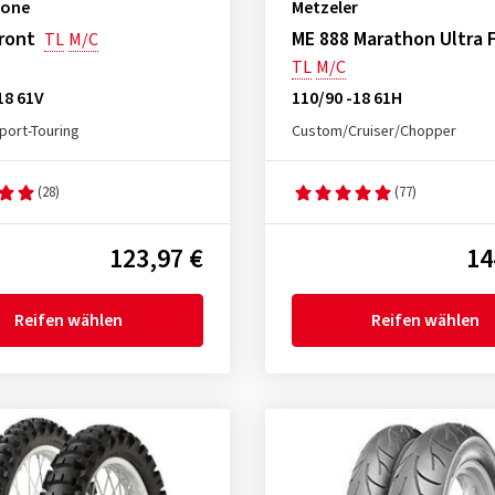
tone
Metzeler
ront
ME 888 Marathon Ultra 
TL
M/C
TL
M/C
18 61V
110/90 -18 61H
port-Touring
Custom/Cruiser/Chopper
(28)
(77)
123,97 €
14
Reifen wählen
Reifen wählen