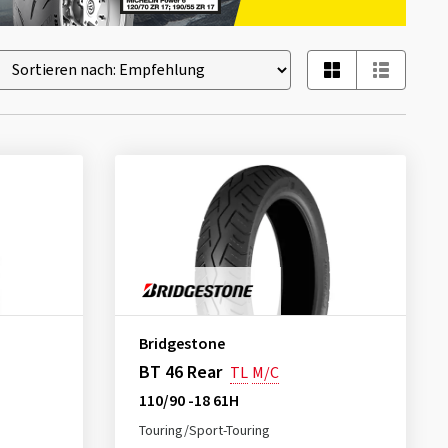
Bridgestone
BT 46 Rear
TL
M/C
110/90 -18 61H
Touring/Sport-Touring