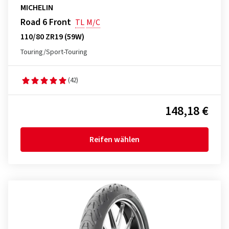
MICHELIN
Road 6 Front
TL
M/C
110/80 ZR19 (59W)
Touring/Sport-Touring
(42)
148,18 €
Reifen wählen