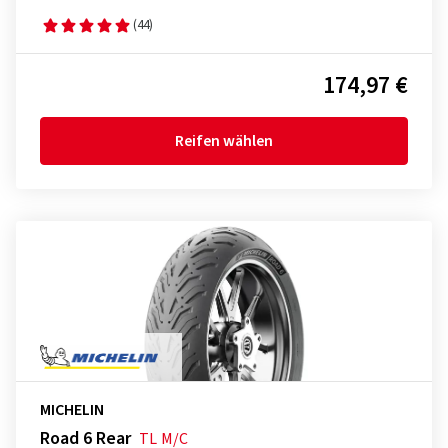
(44)
174,97 €
Reifen wählen
MICHELIN
Road 6 Rear
TL
M/C