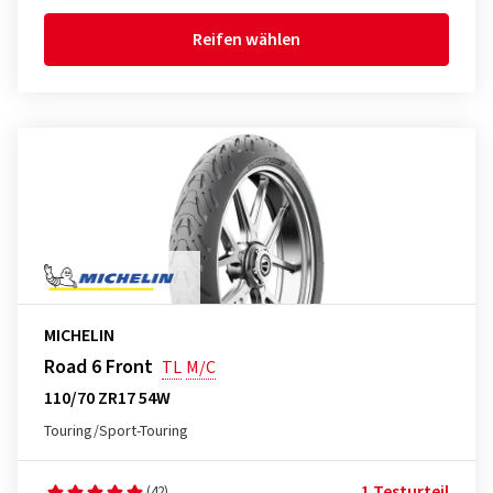
Reifen wählen
MICHELIN
Road 6 Front
TL
M/C
110/70 ZR17 54W
Touring/Sport-Touring
1 Testurteil
(42)