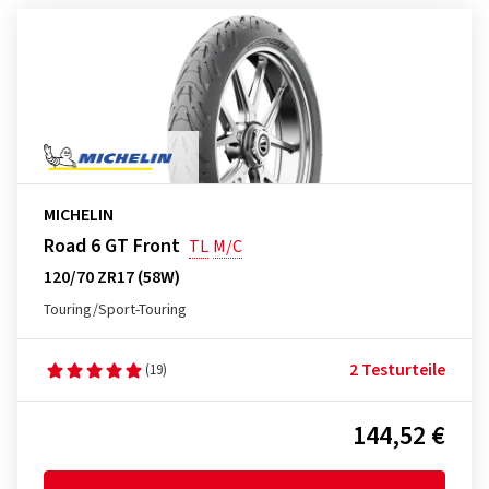
MICHELIN
Road 6 GT Front
TL
M/C
120/70 ZR17 (58W)
Touring/Sport-Touring
2 Testurteile
(19)
144,52 €