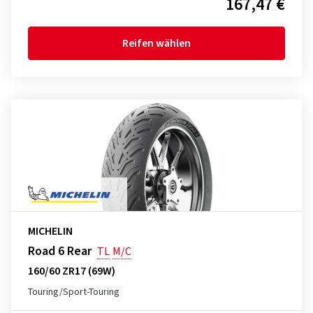
167,47 €
Reifen wählen
MICHELIN
Road 6 Rear
TL
M/C
160/60 ZR17 (69W)
Touring/Sport-Touring