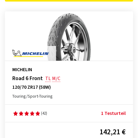
MICHELIN
Road 6 Front
TL
M/C
120/70 ZR17 (58W)
Touring/Sport-Touring
1 Testurteil
(42)
142,21 €