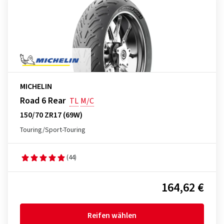
MICHELIN
Road 6 Rear
TL
M/C
150/70 ZR17 (69W)
Touring/Sport-Touring
(44)
164,62 €
Reifen wählen