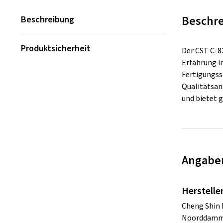
Beschr
Beschreibung
Produktsicherheit
Der CST C-82
Erfahrung in
Fertigungss
Qualitätsan
und bietet g
Angaben
Herstelle
Cheng Shin 
Noorddamm