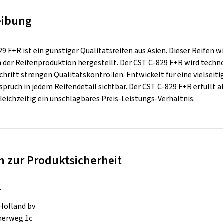
eibung
9 F+R ist ein günstiger Qualitätsreifen aus Asien. Dieser Reifen 
 der Reifenproduktion hergestellt. Der CST C-829 F+R wird techno
chritt strengen Qualitätskontrollen. Entwickelt für eine vielsei
spruch in jedem Reifendetail sichtbar. Der CST C-829 F+R erfüllt
leichzeitig ein unschlagbares Preis-Leistungs-Verhältnis.
 zur Produktsicherheit
r
Holland bv
erweg 1c