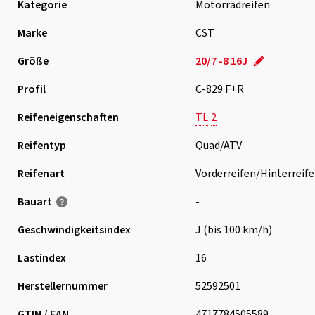
Kategorie
Motorradreifen
Marke
CST
Größe
20/7 -8 16J
Profil
C-829 F+R
Reifeneigenschaften
TL
2
Reifentyp
Quad/ATV
Reifenart
Vorderreifen/Hinterreif
Bauart
-
Geschwindigkeits­index
J (bis 100 km/h)
Lastindex
16
Herstellernummer
52592501
GTIN / EAN
4717784505589