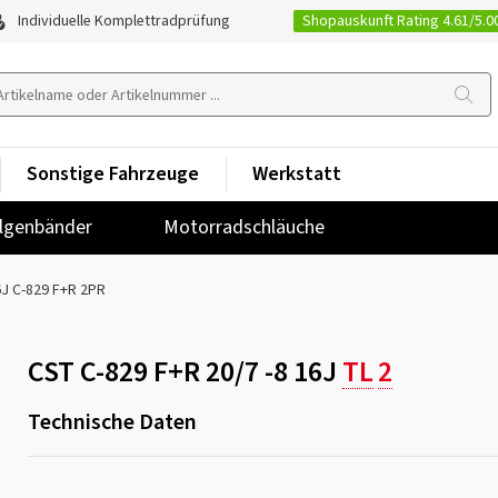
Shopauskunft Rating 4.61/5.0
Individuelle Komplettradprüfung
Sonstige Fahrzeuge
Werkstatt
lgenbänder
Motorradschläuche
6J C-829 F+R 2PR
CST C-829 F+R 20/7 -8 16J
TL
2
Technische Daten