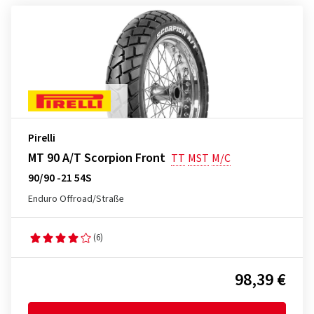
Pirelli
MT 90 A/T Scorpion Front
TT
MST
M/C
90/90 -21 54S
Enduro Offroad/Straße
(6)
98,39 €