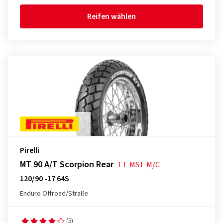
Reifen wählen
Pirelli
MT 90 A/T Scorpion Rear
TT
MST
M/C
120/90 -17 64S
Enduro Offroad/Straße
(5)