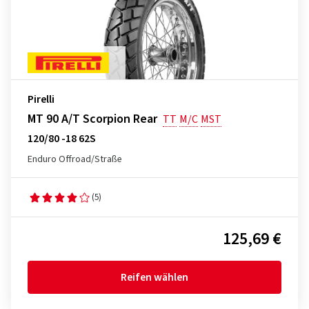
Pirelli
MT 90 A/T Scorpion Rear
TT
M/C
MST
120/80 -18 62S
Enduro Offroad/Straße
(5)
125,69 €
Reifen wählen