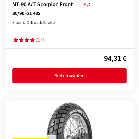
MT 90 A/T Scorpion Front
TT
M/C
80/90 -21 48S
Enduro Offroad/Straße
(6)
94,31 €
Reifen wählen