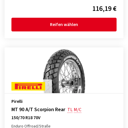
116,19 €
Reifen wählen
Pirelli
MT 90 A/T Scorpion Rear
TL
M/C
150/70 R18 70V
Enduro Offroad/Straße