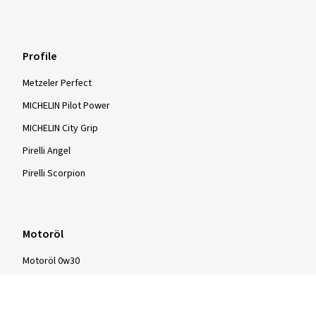
Profile
Metzeler Perfect
MICHELIN Pilot Power
MICHELIN City Grip
Pirelli Angel
Pirelli Scorpion
Motoröl
Motoröl 0w30
Motoröl 0w40
Motoröl 5w30