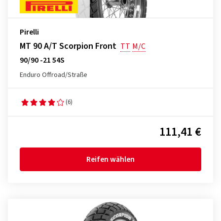
Pirelli
MT 90 A/T Scorpion Front
TT
M/C
90/90 -21 54S
Enduro Offroad/Straße
(6)
111,41 €
Reifen wählen