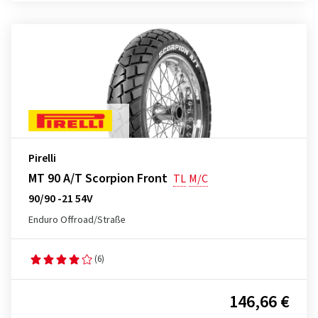
Pirelli
MT 90 A/T Scorpion Front
TL
M/C
90/90 -21 54V
Enduro Offroad/Straße
(6)
146,66 €