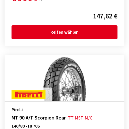
147,62 €
Reifen wählen
Pirelli
MT 90 A/T Scorpion Rear
TT
MST
M/C
140/80 -18 70S