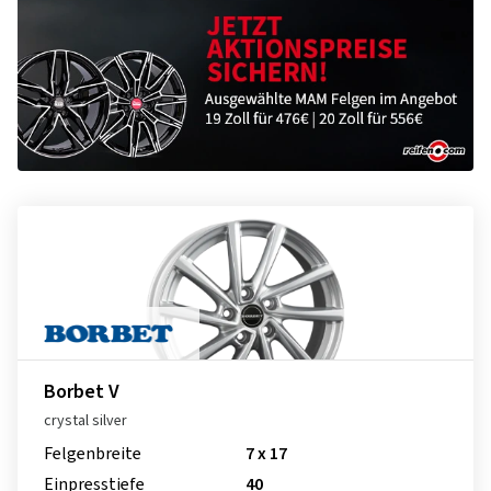
Borbet V
crystal silver
Felgenbreite
7 x 17
Einpresstiefe
40