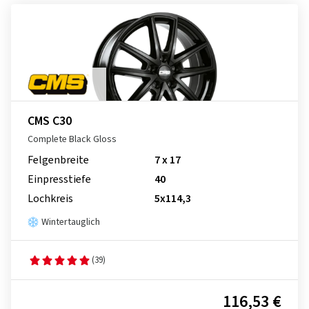
CMS C30
Complete Black Gloss
Felgenbreite
7 x 17
Einpresstiefe
40
Lochkreis
5x114,3
Wintertauglich
(39)
116,53 €