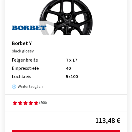
Borbet Y
black glossy
Felgenbreite
7 x 17
Einpresstiefe
40
Lochkreis
5x100
Wintertauglich
(306)
113,48 €