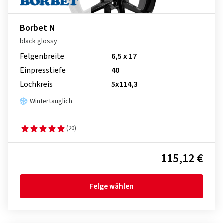
Borbet N
black glossy
Felgenbreite
6,5 x 17
Einpresstiefe
40
Lochkreis
5x114,3
Wintertauglich
(20)
115,12 €
Felge wählen