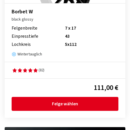
Borbet W
black glossy
Felgenbreite
7 x 17
Einpresstiefe
43
Lochkreis
5x112
Wintertauglich
(82)
111,00 €
Felge wählen