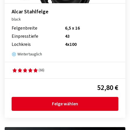
Alcar Stahlfelge
black
Felgenbreite
6,5 x 16
Einpresstiefe
43
Lochkreis
4x100
Wintertauglich
(66)
52,80 €
Felge wählen