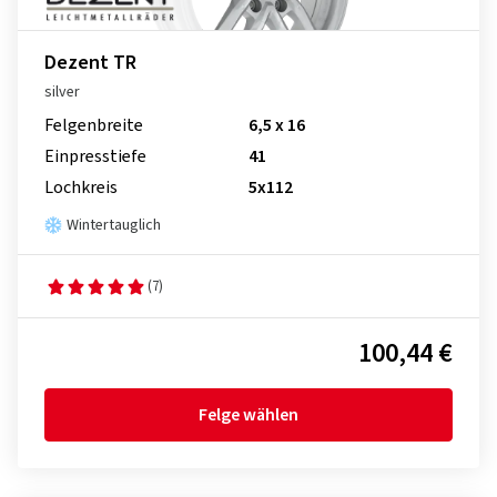
Dezent TR
silver
Felgenbreite
6,5 x 16
Einpresstiefe
41
Lochkreis
5x112
Wintertauglich
(7)
100,44 €
Felge wählen