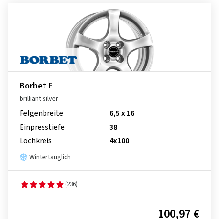
Borbet F
brilliant silver
Felgenbreite
6,5 x 16
Einpresstiefe
38
Lochkreis
4x100
Wintertauglich
(236)
100,97 €