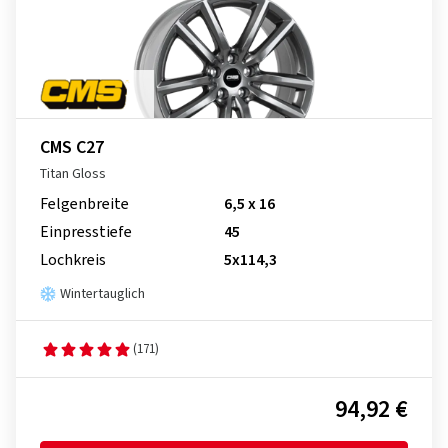
CMS C27
Titan Gloss
Felgenbreite
6,5 x 16
Einpresstiefe
45
Lochkreis
5x114,3
Wintertauglich
(171)
94,92 €