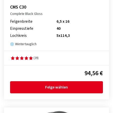
CMS C30
Complete Black Gloss
Felgenbreite
6,5 x 16
Einpresstiefe
40
Lochkreis
5x114,3
Wintertauglich
(39)
94,56 €
Felge wählen