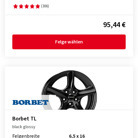
(306)
95,44 €
Felge wählen
Borbet TL
black glossy
Felgenbreite
6,5 x 16