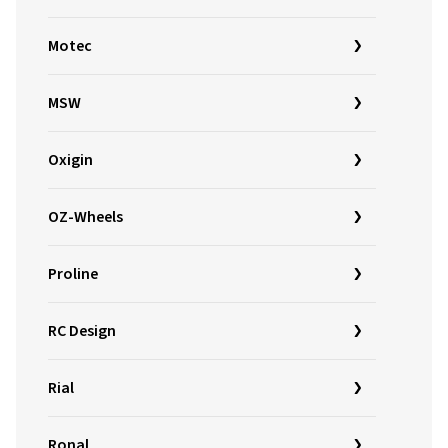
Motec
MSW
Oxigin
OZ-Wheels
Proline
RC Design
Rial
Ronal