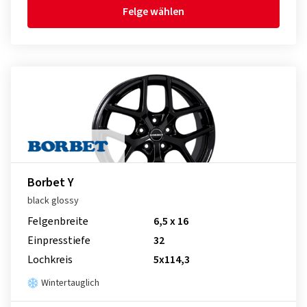
Felge wählen
Borbet Y
black glossy
Felgenbreite
6,5 x 16
Einpresstiefe
32
Lochkreis
5x114,3
Wintertauglich