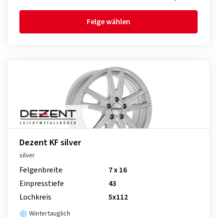
Felge wählen
Dezent KF silver
silver
Felgenbreite
7 x 16
Einpresstiefe
43
Lochkreis
5x112
Wintertauglich