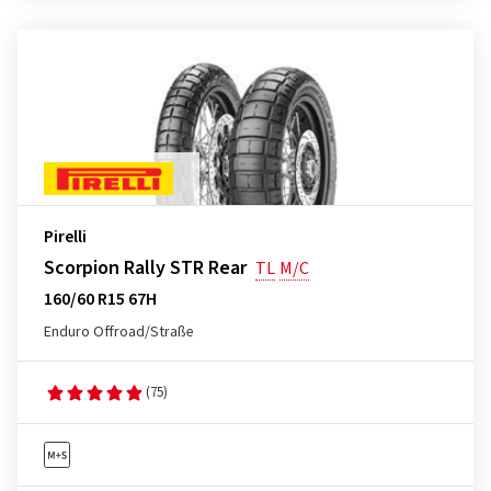
Pirelli
Scorpion Rally STR Rear
TL
M/C
160/60 R15 67H
Enduro Offroad/Straße
(75)