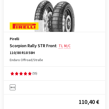
Pirelli
Scorpion Rally STR Front
TL
M/C
110/80 R18 58H
Enduro Offroad/Straße
(55)
110,40 €