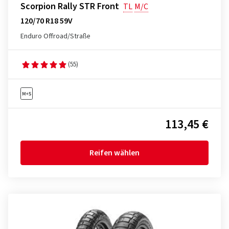
Scorpion Rally STR Front
TL
M/C
120/70 R18 59V
Enduro Offroad/Straße
(55)
113,45 €
Reifen wählen