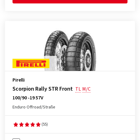
Pirelli
Scorpion Rally STR Front
TL
M/C
100/90 -19 57V
Enduro Offroad/Straße
(55)