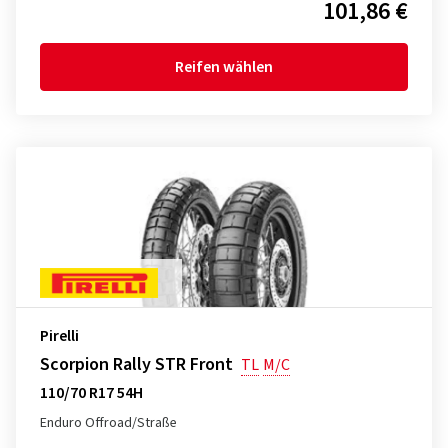
101,86 €
Reifen wählen
Pirelli
Scorpion Rally STR Front
TL
M/C
110/70 R17 54H
Enduro Offroad/Straße