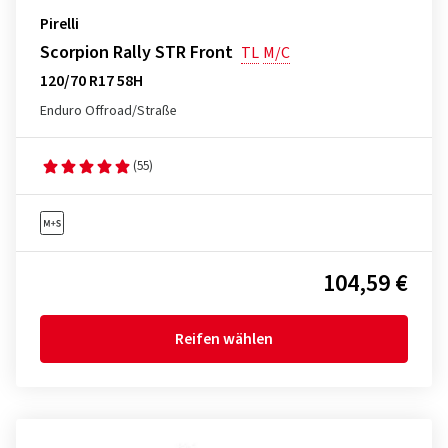
Pirelli
Scorpion Rally STR Front
TL
M/C
120/70 R17 58H
Enduro Offroad/Straße
(55)
104,59 €
Reifen wählen