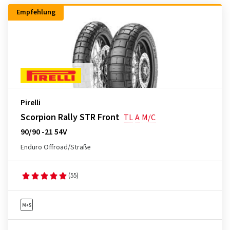
Empfehlung
Pirelli
Scorpion Rally STR Front
TL
A
M/C
90/90 -21 54V
Enduro Offroad/Straße
(55)