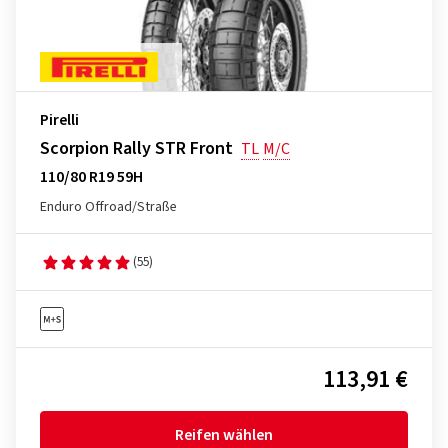
Pirelli
Scorpion Rally STR Front
TL
M/C
110/80 R19 59H
Enduro Offroad/Straße
(55)
113,91 €
Reifen wählen