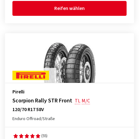
Reifen wählen
Pirelli
Scorpion Rally STR Front
TL
M/C
120/70 R17 58V
Enduro Offroad/Straße
(55)