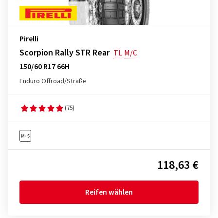
Pirelli
Scorpion Rally STR Rear
TL
M/C
150/60 R17 66H
Enduro Offroad/Straße
(75)
118,63 €
Reifen wählen