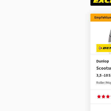
Kenda
(12)
Maxxis
(22)
Empfehlu
Metzeler
(61)
MICHELIN
(91)
Mitas
(187)
Pirelli
(90)
Shinko
(8)
Dunlop
VEE-Rubber
(36)
Scoots
3,5 -10 
Roller/M