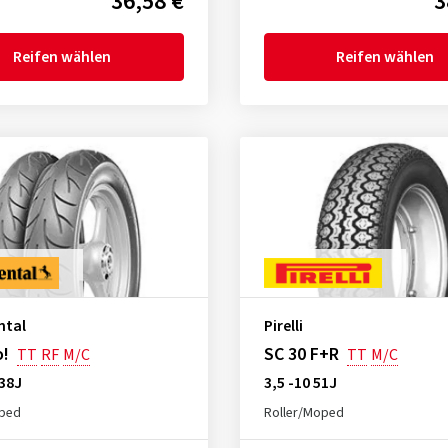
36,58 €
3
Reifen wählen
Reifen wählen
ntal
Pirelli
o!
SC 30 F+R
TT
RF
M/C
TT
M/C
 38J
3,5 -10 51J
oped
Roller/Moped