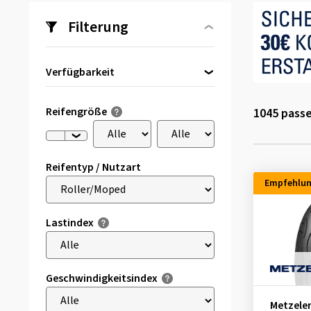
Filterung
Verfügbarkeit
Direkt lieferbar
(212)
Reifengröße
1045
passe
Reifentyp / Nutzart
Empfehlu
Lastindex
Geschwindigkeitsindex
Metzele