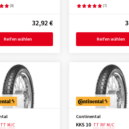
(8)
(7)
32,92 €
3
Reifen wählen
Reifen wählen
ntal
Continental
KKS 10
TT
M/C
TT
RF
M/C