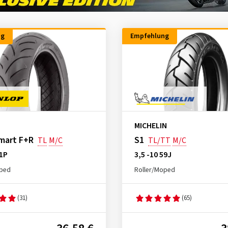
ng
Empfehlung
MICHELIN
mart F+R
S1
TL
M/C
TL/TT
M/C
51P
3,5 -10 59J
oped
Roller/Moped
(31)
(65)