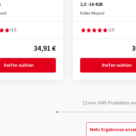
B
2,5 -16 42B
oped
Roller/Moped
(17)
(17)
34,91 €
3
Reifen wählen
Reifen wählen
12
von
1045
Produkten an
Mehr Ergebnisse anze