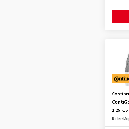
Contine
ContiG
2,25 -16
Roller/M