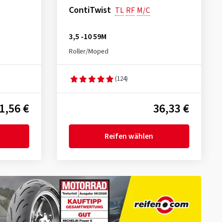
ContiTwist
TL
RF
M/C
3,5 -10 59M
Roller/Moped
(124)
1,56 €
36,33 €
Reifen wählen