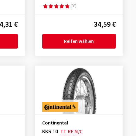
(30)
4,31 €
34,59 €
Reifen wählen
Continental
KKS 10
TT
RF
M/C