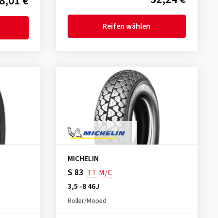
8,01 €
Reifen wählen
MICHELIN
S 83
TT
M/C
3,5 -8 46J
Roller/Moped