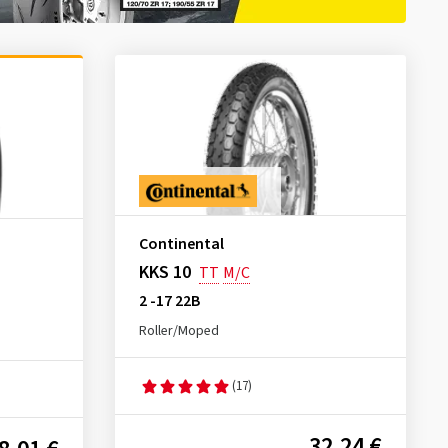
Continental
KKS 10
TT
M/C
2 -17 22B
Roller/Moped
(17)
32,24 €