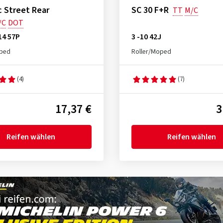
 Street Rear
SC 30 F+R
TT
M/C
/C
DOT
14 57P
3 -10 42J
oped
Roller/Moped
(4)
(7)
17,37 €
3
Reifen wählen
Reifen wählen