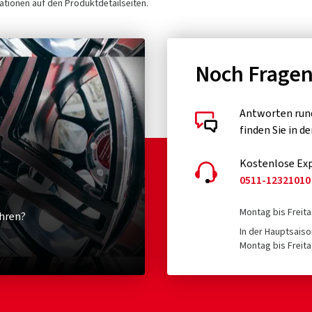
tionen auf den Produktdetailseiten.
Noch Frage
Antworten run
finden Sie in d
Kostenlose Exp
0511-12321010
Montag bis Freita
hren?
In der Hauptsaiso
Montag bis Freita