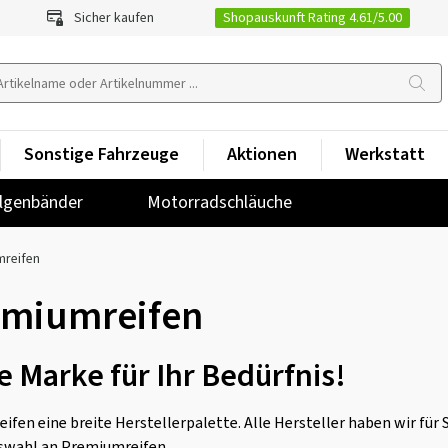
Shopauskunft Rating 4.61/5.00
Sicher kaufen
Sonstige Fahrzeuge
Aktionen
Werkstatt
lgenbänder
Motorradschläuche
mreifen
emiumreifen
 Marke für Ihr Bedürfnis!
eifen eine breite Herstellerpalette. Alle Hersteller haben wir für 
uswahl an Premiumreifen.