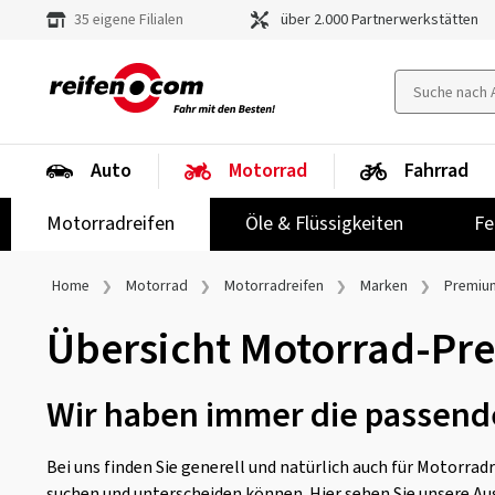
35 eigene Filialen
über 2.000 Partnerwerkstätten
Auto
Motorrad
Fahrrad
Motorradreifen
Öle & Flüssigkeiten
Fe
Home
Motorrad
Motorradreifen
Marken
Premiu
Übersicht Motorrad-Pr
Wir haben immer die passende
Bei uns finden Sie generell und natürlich auch für Motorradr
suchen und unterscheiden können. Hier sehen Sie unsere A