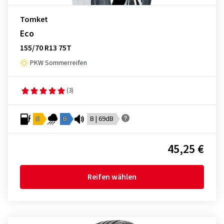
Tomket
Eco
155/70 R13 75T
PKW Sommerreifen
(3)
D
B
B | 69dB
45,25 €
Reifen wählen