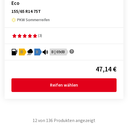
Eco
155/65 R14 75T
PKW Sommerreifen
(3)
D
B
B | 69dB
47,14 €
Reifen wählen
12
von
136
Produkten angezeigt