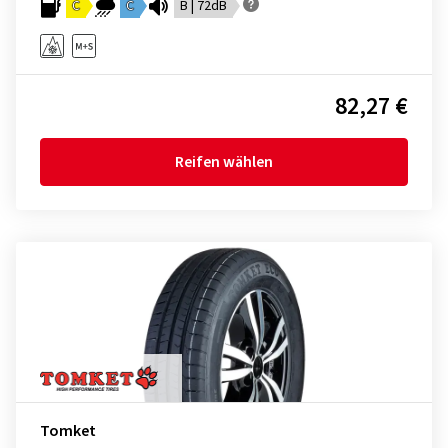
C
C
B | 72dB
82,27 €
Reifen wählen
Tomket