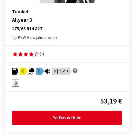
Tomket
Allyear 3
175/65 R14 82T
PKW Ganzjahresreifen
(7)
C
C
B | 71dB
53,19 €
Reifen wählen