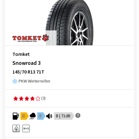
Tomket
Snowroad 3
145/70 R13 71T
PKW Winterreifen
(3)
D
D
B | 71dB