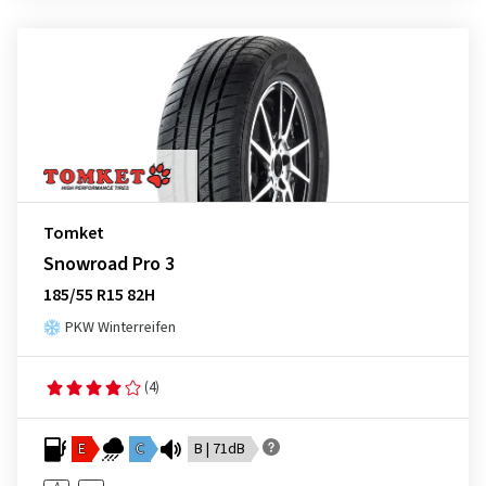
Tomket
Snowroad Pro 3
185/55 R15 82H
PKW Winterreifen
(4)
E
C
B | 71dB