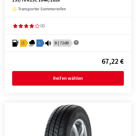
195/70 R15C 104R/102R
Transporter Sommerreifen
(1)
D
B
B | 72dB
67,22 €
Reifen wählen