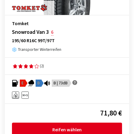
Tomket
Snowroad Van 3
6
195/60 R16C 99T/97T
Transporter Winterreifen
(2)
E
B
B | 73dB
71,80 €
Reifen wählen