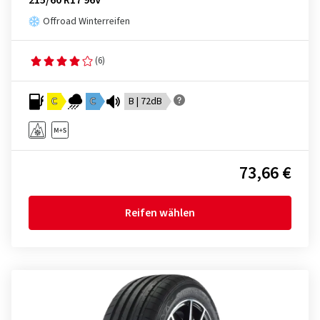
215/60 R17 96V
Offroad Winterreifen
(6)
C
C
B | 72dB
73,66 €
Reifen wählen