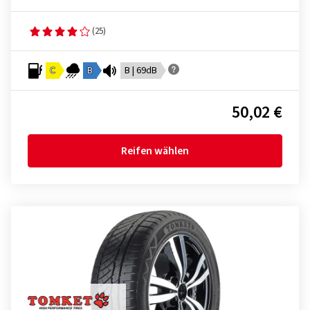
(25)
C
B
B | 69dB
50,02 €
Reifen wählen