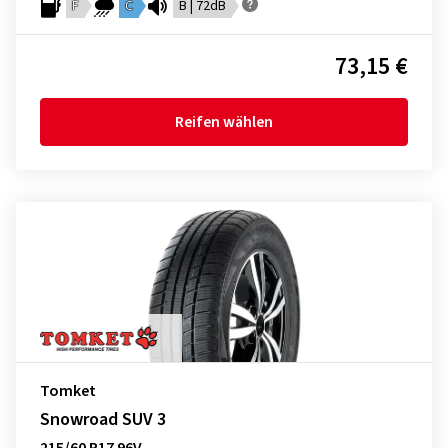
F
C
B | 72dB
73,15 €
Reifen wählen
Tomket
Snowroad SUV 3