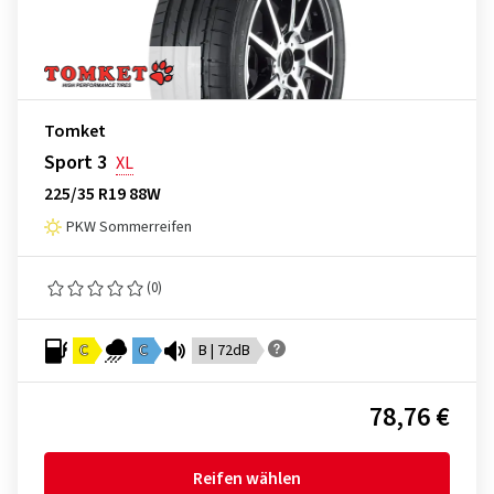
Tomket
Sport 3
XL
225/35 R19 88W
PKW Sommerreifen
(0)
C
C
B | 72dB
78,76 €
Reifen wählen