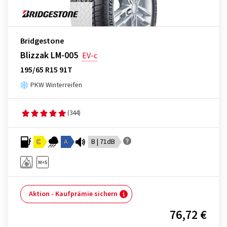
Bridgestone
Blizzak LM-005
EV-c
195/65 R15 91T
PKW Winterreifen
(344)
C
A
B | 71dB
Aktion - Kaufprämie sichern
76,72 €