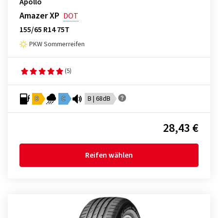
Apollo
Amazer XP
DOT
155/65 R14 75T
PKW Sommerreifen
(5)
D
C
B | 68dB
28,43 €
Reifen wählen