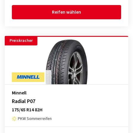
Reifen wählen
Preiskracher
Minnell
Radial P07
175/65 R14 82H
PKW Sommerreifen