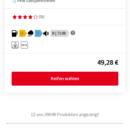
PKW Ganzjahresreifen
(51)
D
C
B | 71dB
49,28 €
Reifen wählen
12
von
39049
Produkten angezeigt