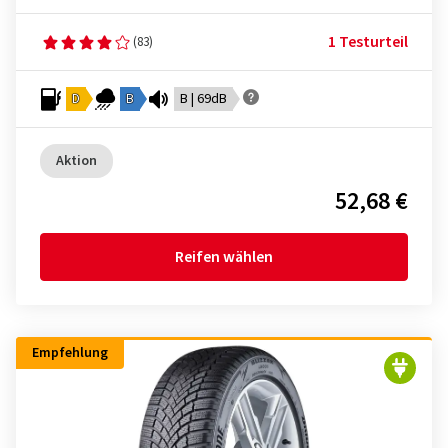
1 Testurteil
(83)
D
B
B | 69dB
Aktion
52,68 €
Reifen wählen
Empfehlung