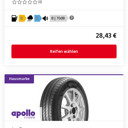
(0)
D
C
B | 70dB
28,43 €
Reifen wählen
Hausmarke