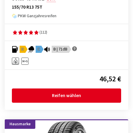
155/70 R13 75T
PKW Ganzjahresreifen
(112)
D
C
B | 71dB
46,52 €
Reifen wählen
Hausmarke