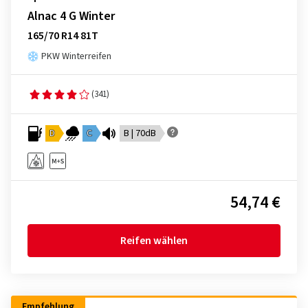
Alnac 4 G Winter
165/70 R14 81T
PKW Winterreifen
(341)
D
C
B | 70dB
54,74 €
Reifen wählen
Empfehlung