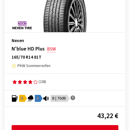
Nexen
N'blue HD Plus
BSW
165/70 R14 81T
PKW Sommerreifen
(238)
D
B
B | 70dB
43,22 €