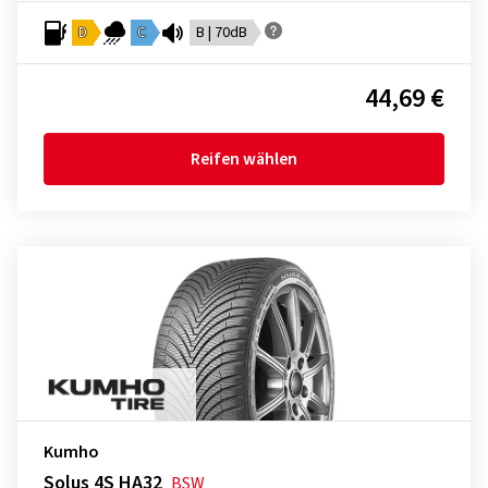
D
C
B | 70dB
44,69 €
Reifen wählen
Kumho
Solus 4S HA32
BSW