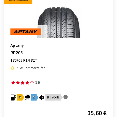
Aptany
RP203
175/65 R14 82T
PKW Sommerreifen
(32)
D
C
B | 70dB
35,60 €