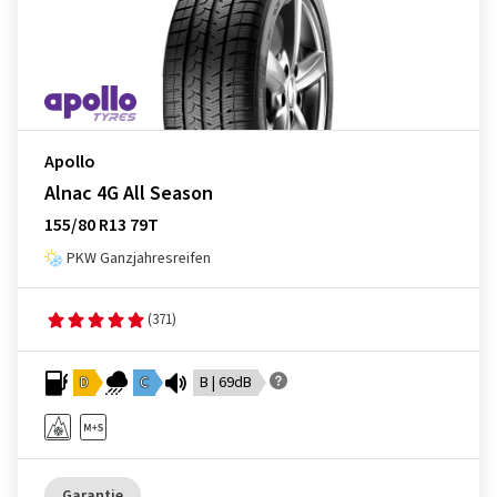
Apollo
Alnac 4G All Season
155/80 R13 79T
PKW Ganzjahresreifen
(371)
D
C
B | 69dB
Garantie