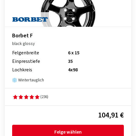
Borbet F
black glossy
Felgenbreite
6 x 15
Einpresstiefe
35
Lochkreis
4x98
Wintertauglich
(236)
104,91 €
Felge wählen