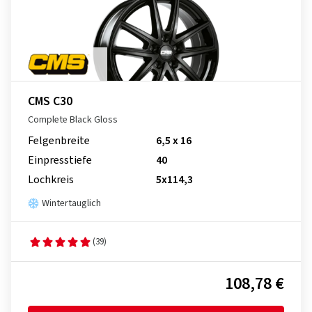
CMS C30
Complete Black Gloss
Felgenbreite
6,5 x 16
Einpresstiefe
40
Lochkreis
5x114,3
Wintertauglich
(39)
108,78 €