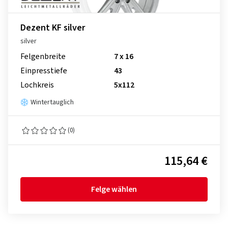
Dezent KF silver
silver
Felgenbreite
7 x 16
Einpresstiefe
43
Lochkreis
5x112
Wintertauglich
(0)
115,64 €
Felge wählen