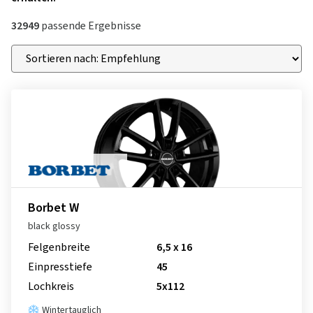
32949
passende Ergebnisse
Borbet W
black glossy
Felgenbreite
6,5 x 16
Einpresstiefe
45
Lochkreis
5x112
Wintertauglich