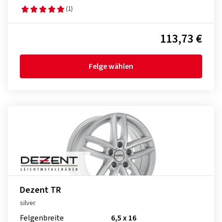
(1)
113,73 €
Felge wählen
Dezent TR
silver
Felgenbreite
6,5 x 16