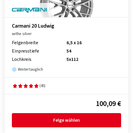
Carmani 20 Ludwig
withe silver
Felgenbreite
6,5 x 16
Einpresstiefe
54
Lochkreis
5x112
Wintertauglich
(45)
100,09 €
Felge wählen