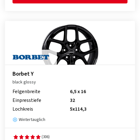
Borbet Y
black glossy
Felgenbreite
6,5 x 16
Einpresstiefe
32
Lochkreis
5x114,3
Wintertauglich
(306)