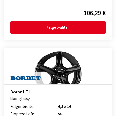
106,29 €
Felge wählen
Borbet TL
black glossy
Felgenbreite
6,5 x 16
Einpresstiefe
50