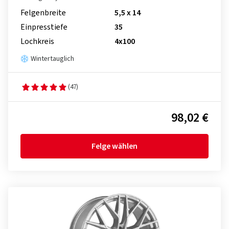
Felgenbreite
5,5 x 14
Einpresstiefe
35
Lochkreis
4x100
Wintertauglich
(47)
98,02 €
Felge wählen