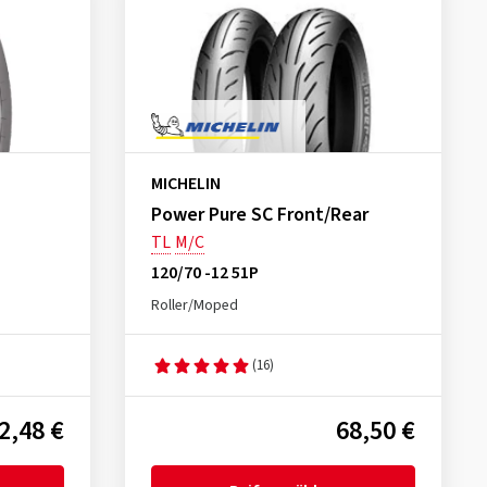
MICHELIN
Power Pure SC Front/Rear
TL
M/C
120/70 -12 51P
Roller/Moped
(16)
2,48 €
68,50 €