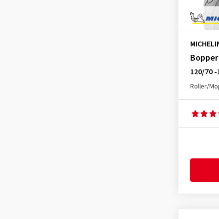
Pirelli
(6)
Shinko
(2)
VEE-Rubber
(1)
MICHELI
Bopper
120/70 -
Roller/M