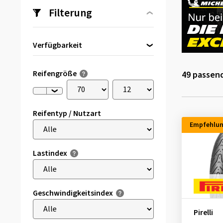
Filterung
Verfügbarkeit
Direkt lieferbar
(10)
Reifengröße
49
passend
Reifentyp / Nutzart
Empfehlu
Lastindex
Geschwindigkeitsindex
Pirelli