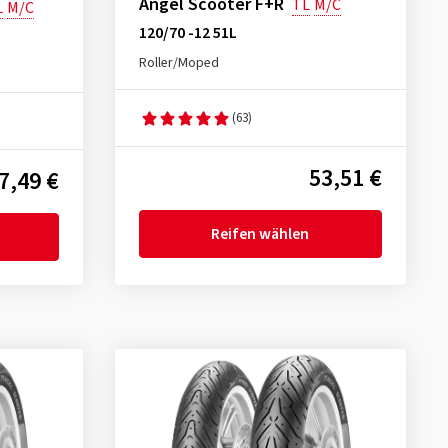
Angel Scooter F+R
TL
M/C
L
M/C
120/70 -12 51L
Roller/Moped
(63)
53,51 €
7,49 €
Reifen wählen