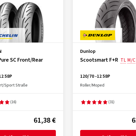
N
Dunlop
ure SC Front/Rear
Scootsmart F+R
TL
M/C
12 58P
120/70 -12 58P
t/Sport Straße
Roller/Moped
(16)
(31)
61,38 €
6