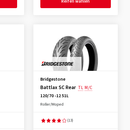
Reifen wählen
Bridgestone
Battlax SC Rear
TL
M/C
120/70 -12 51L
Roller/Moped
(13)