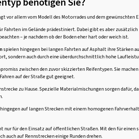
ntyp benötigen Sie?
ngt vor allem vom Modell des Motorrades und dem gewünschten E
ür Fahrten im Gelände prädestiniert. Dabei gibt es aber zusätzlic
 beachten – je nachdem ob der Boden eher hart oder weich ist.
en
spielen hingegen bei langen Fahrten auf Asphalt ihre Stärken aus
t, sondern auch durch eine überdurchschnittlich hohe Laufleistu
promiss zwischen den zuvor skizzierten Reifentypen. Sie machen
s Fahren auf der Straße gut geeignet.
nstrecke zu Hause. Spezielle Materialmischungen sorgen dafür, da
n.
hingegen auf langen Strecken mit einem homogenen Fahrverhalte
t nur für den Einsatz auf öffentlichen Straßen. Mit den für einen 
ich auch auf Rennstrecken einige Runden drehen.