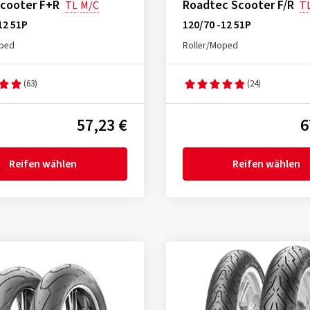
Scooter F+R
Roadtec Scooter F/R
TL
M/C
T
12 51P
120/70 -12 51P
oped
Roller/Moped
(63)
(24)
57,23 €
6
Reifen wählen
Reifen wählen