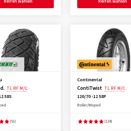
Reifen wählen
Reifen wählen
u
Continental
d.
ContiTwist
TL
RF
M/C
TL
RF
M/C
12 58S
120/70 -12 58P
oped
Roller/Moped
(51)
(124)