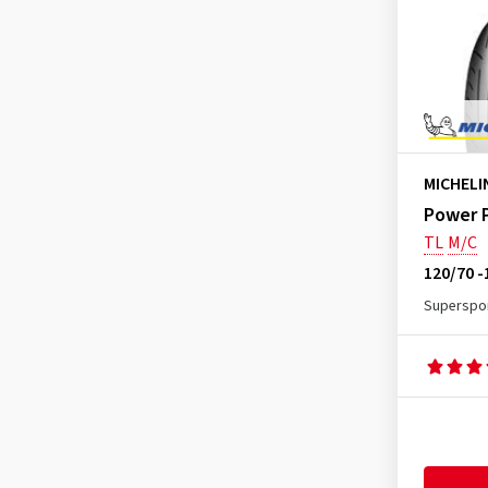
MICHELI
Power P
TL
M/C
120/70 -
Superspor