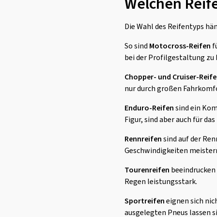
Welchen Reife
Die Wahl des Reifentyps hä
So sind
Motocross-Reifen
f
bei der Profilgestaltung zu
Chopper- und Cruiser-Reif
nur durch großen Fahrkomfor
Enduro-Reifen
sind ein Kom
Figur, sind aber auch für da
Rennreifen
sind auf der Ren
Geschwindigkeiten meister
Tourenreifen
beeindrucken 
Regen leistungsstark.
Sportreifen
eignen sich nich
ausgelegten Pneus lassen s