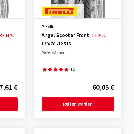
Pirelli
Angel Scooter Front
RF
M/C
TL
M/C
120/70 -12 51S
Roller/Moped
(18)
7,61 €
60,05 €
Reifen wählen