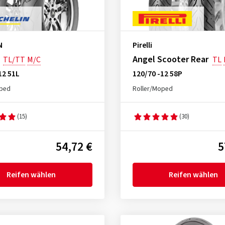
N
Pirelli
Angel Scooter Rear
TL/TT
M/C
TL
12 51L
120/70 -12 58P
oped
Roller/Moped
(15)
(30)
54,72 €
5
Reifen wählen
Reifen wählen