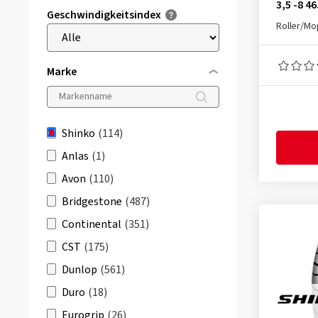
3,5 -8 46
Geschwindigkeitsindex
Roller/M
Marke
Shinko
(114)
Anlas
(1)
Avon
(110)
Bridgestone
(487)
Continental
(351)
CST
(175)
Dunlop
(561)
Duro
(18)
Eurogrip
(26)