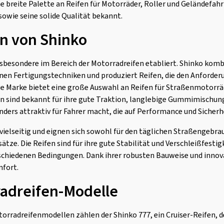
e breite Palette an Reifen für Motorräder, Roller und Geländefahrz
sowie seine solide Qualität bekannt.
n von Shinko
nsbesondere im Bereich der Motorradreifen etabliert. Shinko komb
en Fertigungstechniken und produziert Reifen, die den Anforder
ie Marke bietet eine große Auswahl an Reifen für Straßenmotorräd
en sind bekannt für ihre gute Traktion, langlebige Gummimischu
nders attraktiv für Fahrer macht, die auf Performance und Sicherh
vielseitig und eignen sich sowohl für den täglichen Straßengebrau
ätze. Die Reifen sind für ihre gute Stabilität und Verschleißfesti
rschiedenen Bedingungen. Dank ihrer robusten Bauweise und innova
mfort.
radreifen-Modelle
orradreifenmodellen zählen der Shinko 777, ein Cruiser-Reifen, de