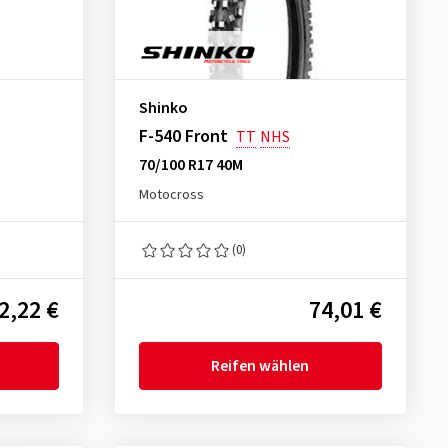
Shinko
F-540 Front
TT
NHS
70/100 R17 40M
Motocross
(0)
2,22 €
74,01 €
Reifen wählen