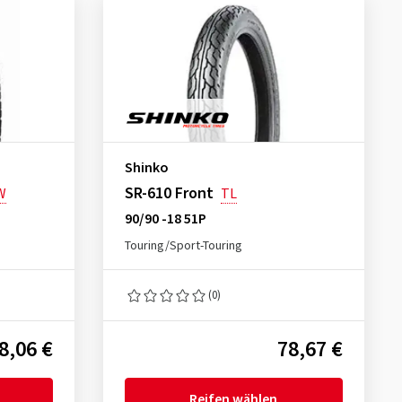
Shinko
SR-610 Front
W
TL
90/90 -18 51P
Touring/Sport-Touring
(0)
8,06 €
78,67 €
Reifen wählen