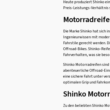
Heute produziert Shinko ein
SR-723 WSW F+R
(1)
Preis-Leistungs-Verhältnis 
SR-734 Rear
(3)
Motorradreife
SR-735 Rear
(1)
SR-741 Rear
(1)
Die Marke Shinko hat sich i
SR-777
(2)
Ingenieurwissen mit modern
Fahrstile gerecht werden. D
SR-777 F+R
(1)
Offroad-Bikes. Shinko-Reif
SR-777 Front
(3)
Fahrverhalten, was sie beso
SR-777 Rear
(5)
Shinko Motorradreifen sind 
SR-777 WW
(5)
abenteuerliche Offroad-Eins
SR-777 WW Front
(5)
eine sichere Fahrt unter ve
optimalen Grip und Fahrko
SR-777 WW Rear
(6)
SR-777F Front
(4)
Shinko Motor
SR-881 Rear
(1)
Zu den beliebten Shinko Mot
SR712R Rear
(1)