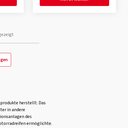
gezeigt
igen
produkte herstellt. Das
ter in andere
tionsanlagen des
otorradreifen ermöglichte.