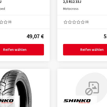
J
2,5 R12 33J
oped
Motocross
(0)
(0)
49,07 €
5
Reifen wählen
Reifen wählen