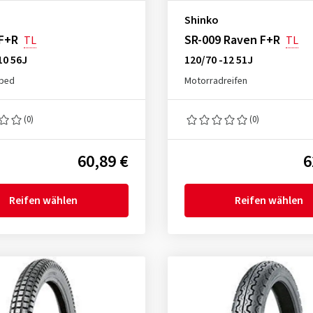
Shinko
 F+R
SR-009 Raven F+R
TL
TL
10 56J
120/70 -12 51J
oped
Motorradreifen
(0)
(0)
60,89 €
6
Reifen wählen
Reifen wählen