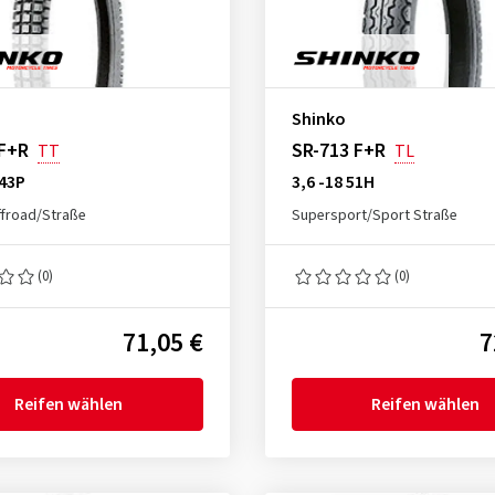
Shinko
 F+R
SR-713 F+R
TT
TL
 43P
3,6 -18 51H
froad/Straße
Supersport/Sport Straße
(0)
(0)
71,05 €
7
Reifen wählen
Reifen wählen