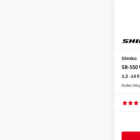
F-540 Front
(3)
F-546 Front
(1)
R-003 Stealth Rear
(1)
R-003A Hook-Up Pro
(1)
R-003A Hook-Up Rear
(1)
R-006 Podium Rear
(1)
Shinko
R-010 Apex Rear
(1)
SR-550
R-011 Verge JLSB Rear
(2)
3,5 -10 
R-016 Verge 2X Rear
(1)
Roller/M
R-520 A Rear
(1)
R-525 Holes. ST Rear
(2)
R-540 Rear NHS
(1)
SR-009 Raven F+R
(1)
SR-241 F+R
(2)