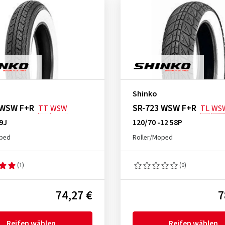
Shinko
 WSW F+R
SR-723 WSW F+R
TT
WSW
TL
WS
59J
120/70 -12 58P
oped
Roller/Moped
(1)
(0)
74,27 €
7
Reifen wählen
Reifen wählen