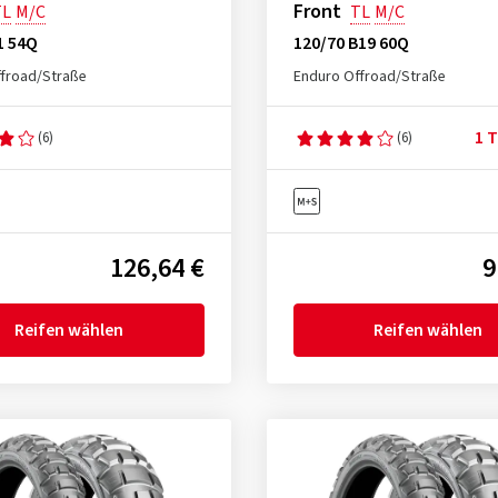
Front
TL
M/C
TL
M/C
1 54Q
120/70 B19 60Q
froad/Straße
Enduro Offroad/Straße
1 T
(6)
(6)
126,64 €
9
Reifen wählen
Reifen wählen