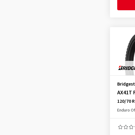
Battlax S23F M
(1)
Battlax S23R
(7)
Battlax S23R E
(1)
Battlax S23R G
(1)
Battlax S23R M
(1)
Battlax SC 2 Front
(3)
Battlax SC 2 Front Rain
(1)
Battlax SC 2 Rear
(3)
Battlax SC 2 Rear Rain
(3)
Bridges
Battlax SC Front
(16)
AX41T 
Battlax SC Rear
(18)
120/70 R
Battlax T30 Front
(1)
Enduro Of
Battlax T30 Rear
(1)
Battlax T31 Front
(12)