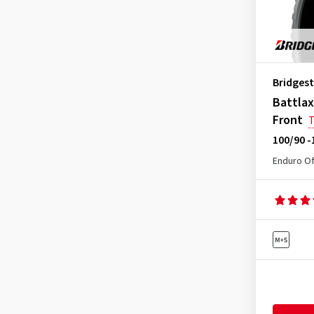
Battlax CR 11 Front
(1)
Battlax Racing R11 Rear
(1)
Battlax RS10 Front
(1)
Battlax RS10 Rear
(4)
Bridges
Battlax RS11 Rear
(3)
Battla
Battlax RS12 Front
(2)
Front
Battlax RS12 Rear
(4)
100/90 -
Battlax S21 Front
(4)
Enduro Of
Battlax S21 Rear
(9)
Battlax S22 Front
(9)
Battlax S22 Rear
(15)
Battlax S23F
(2)
Battlax S23F E
(1)
Battlax S23F G
(1)