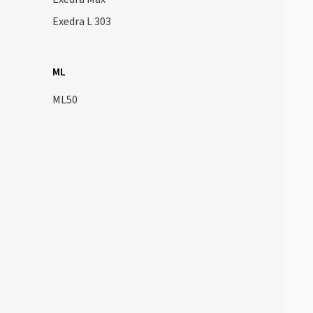
Exedra L 303
ML
ML50