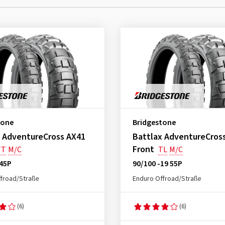
tone
Bridgestone
x AdventureCross AX41
Battlax AdventureCros
Front
TT
M/C
TL
M/C
 45P
90/100 -19 55P
froad/Straße
Enduro Offroad/Straße
(6)
(6)