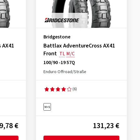
Bridgestone
s AX41
Battlax AdventureCross AX41
Front
TL
M/C
100/90 -19 57Q
Enduro Offroad/Straße
(6)
9,78 €
131,23 €