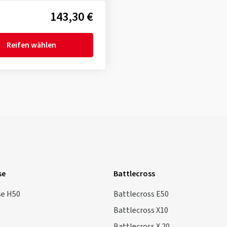
143,30 €
Reifen wählen
se
Battlecross
se H50
Battlecross E50
Battlecross X10
Battlecross X 20