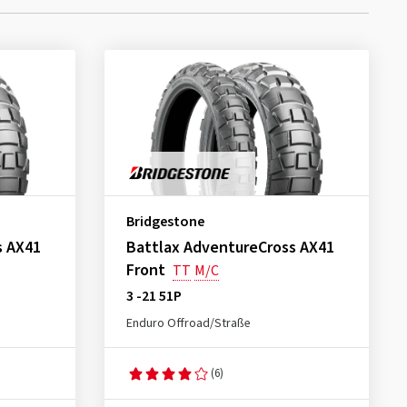
Bridgestone
s AX41
Battlax AdventureCross AX41
Front
TT
M/C
3 -21 51P
Enduro Offroad/Straße
(6)