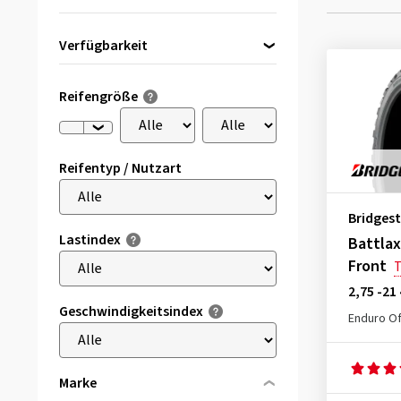
Verfügbarkeit
Direkt lieferbar
(4)
Reifengröße
Reifentyp / Nutzart
Bridges
Lastindex
Battla
Front
2,75 -21
Geschwindigkeitsindex
Enduro Of
Marke