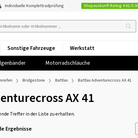
Shopauskunft Rating 4.61/5.0
Individuelle Komplettradprüfung
Sonstige Fahrzeuge
Werkstatt
lgenbänder
Motorradschläuche
mreifen
Bridgestone
Battlax
Battlax Adventurecross AX 41
venturecross AX 41
nde Treffer in der Liste zu erhalten.
e Ergebnisse