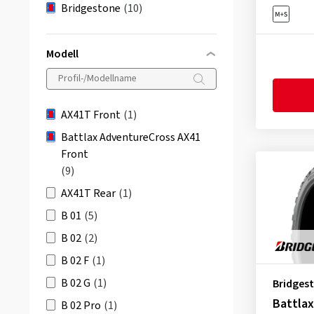
Bridgestone
(10)
Modell
AX41T Front
(1)
Battlax AdventureCross AX41
Front
(9)
AX41T Rear
(1)
B 01
(5)
B 02
(2)
B 02 F
(1)
B 02 G
(1)
Bridges
Battla
B 02 Pro
(1)