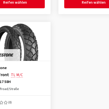
Reifen wählen
Reifen wählen
tone
Front
TL
M/C
17 58H
froad/Straße
(0)