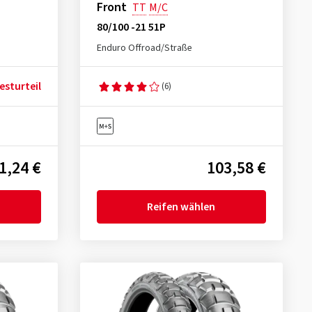
Front
TT
M/C
80/100 -21 51P
Enduro Offroad/Straße
esturteil
(6)
1,24 €
103,58 €
Reifen wählen