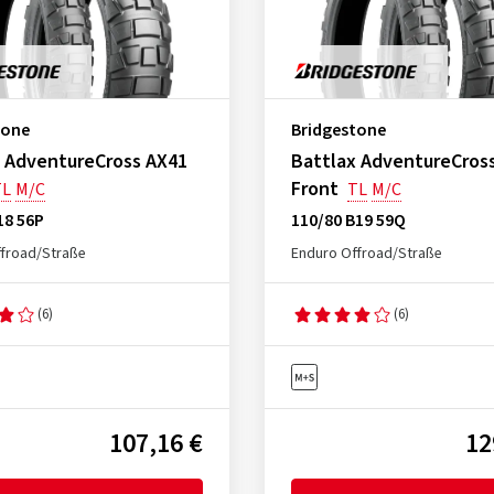
tone
Bridgestone
x AdventureCross AX41
Battlax AdventureCros
Front
TL
M/C
TL
M/C
18 56P
110/80 B19 59Q
froad/Straße
Enduro Offroad/Straße
(6)
(6)
107,16 €
12