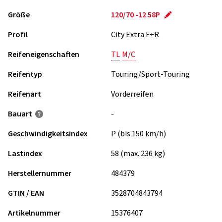
Größe
120/70 -12 58P
Profil
City Extra F+R
Reifeneigenschaften
TL
M/C
Reifentyp
Touring/Sport-Touring
Reifenart
Vorderreifen
Bauart
-
Geschwindigkeits­index
P (bis 150 km/h)
Lastindex
58 (max. 236 kg)
Herstellernummer
484379
GTIN / EAN
3528704843794
Artikelnummer
15376407