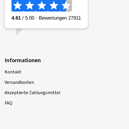
04.11.2025
Verifizierter Kauf
André B., Deutschland
Fährt sich sehr gut auf meiner 125er... Was soll man
großartig für Probleme auf dem Fahrrad haben :)
Informationen
Dimension:
2,75 -18 48S
Fahrstil:
Gemischt
Kontakt
Ø Durchschnittliche Jahresfahrleistung:
3000 km
Versandkosten
Akzeptierte Zahlungsmittel
FAQ