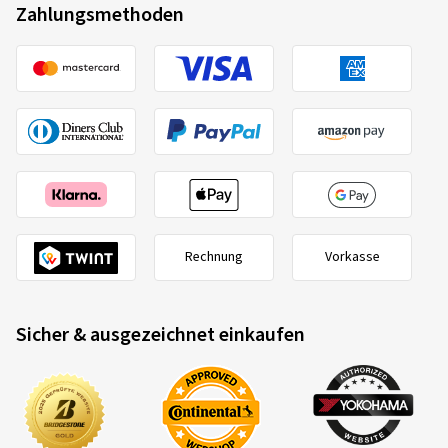
Zahlungsmethoden
27.02.2026
Verifizierter Kauf
Peter O., Deutschland
Sehr guter Reifen
Dimension:
80/90 -17 50S
Fahrstil:
Stadt
Rechnung
Vorkasse
Ø Durchschnittliche Jahresfahrleistung:
4000 km
Sicher & ausgezeichnet einkaufen
27.02.2026
Verifizierter Kauf
Peter O., Deutschland