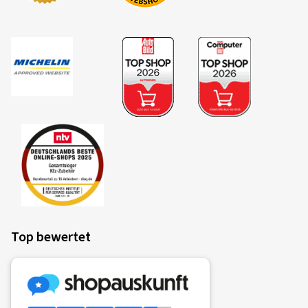
Prima
Dimension:
70/90 -17 43S
Fahrstil:
Stadt
Fahrzeugtyp:
HONDA ANC 125 (SH Mode) JF51
04.11.2025
Verifizierter Kauf
André B., Deutschland
Fährt sich sehr gut auf meiner 125er... Was soll man
Top bewertet
großartig für Probleme auf dem Fahrrad haben :)
Dimension:
90/90 -18 57S
Fahrstil:
Gemischt
Ø Durchschnittliche Jahresfahrleistung:
3000 km