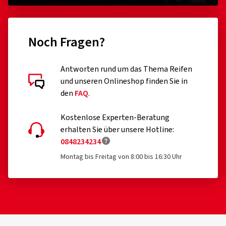
Ein Laufflächenprofil, das hält – Kilometer für Kilometer.
Noch Fragen?
Sehr guter Nassgrip
Die MICHELIN Water Sipe Technology verleiht Grip und
Sicherheit bei nassen Bedingungen
Antworten rund um das Thema Reifen
Kundenbewertungen im Detail
und unseren Onlineshop finden Sie in
den
FAQ
.
Kostenlose Experten-Beratung
erhalten Sie über unsere Hotline:
0848234234
24.03.2026
Montag bis Freitag von 8:00 bis 16:30 Uhr
Verifizierter Kauf
Ralf H., Deutschland
Dimension:
80/90 -17 50S
Fahrstil:
Gemischt
Ø Durchschnittliche Jahresfahrleistung:
5000 km