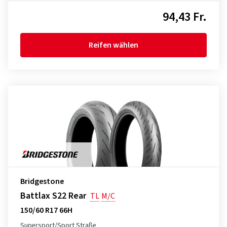
94,43 Fr.
Reifen wählen
Bridgestone
Battlax S22 Rear
TL
M/C
150/60 R17 66H
Supersport/Sport Straße