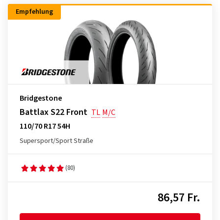
Empfehlung
Bridgestone
Battlax S22 Front
TL
M/C
110/70 R17 54H
Supersport/Sport Straße
(80)
86,57 Fr.