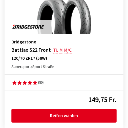
Bridgestone
Battlax S22 Front
TL
M
M/C
120/70 ZR17 (58W)
Supersport/Sport Straße
(80)
149,75 Fr.
Reifen wählen