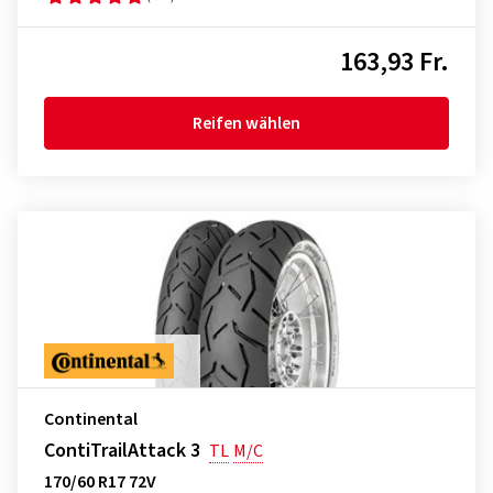
163,93 Fr.
Reifen wählen
Continental
ContiTrailAttack 3
TL
M/C
170/60 R17 72V