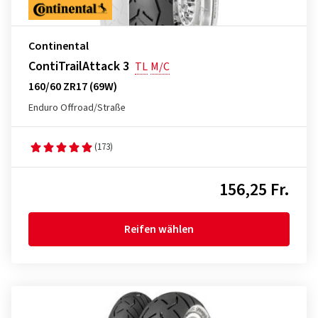
Continental
ContiTrailAttack 3
TL
M/C
160/60 ZR17 (69W)
Enduro Offroad/Straße
(173)
156,25 Fr.
Reifen wählen