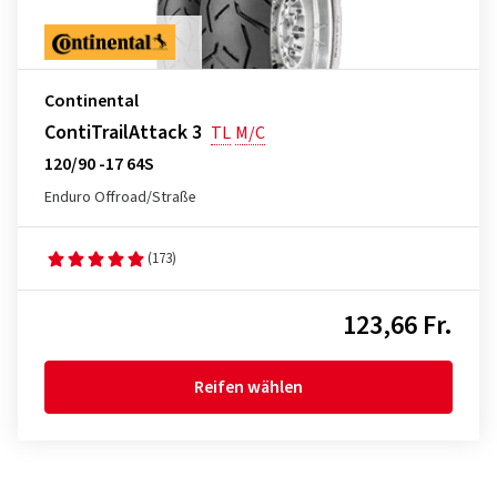
Continental
ContiTrailAttack 3
TL
M/C
120/90 -17 64S
Enduro Offroad/Straße
(173)
123,66 Fr.
Reifen wählen