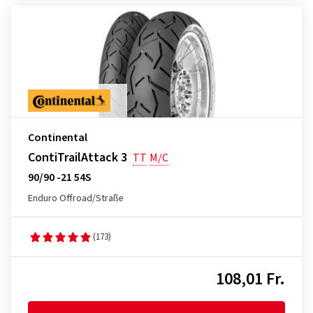
Continental
ContiTrailAttack 3
TT
M/C
90/90 -21 54S
Enduro Offroad/Straße
(173)
108,01 Fr.