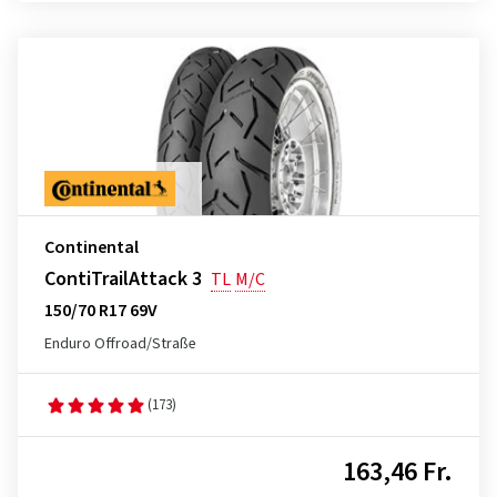
Continental
ContiTrailAttack 3
TL
M/C
150/70 R17 69V
Enduro Offroad/Straße
(173)
163,46 Fr.