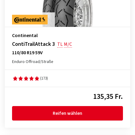
Continental
ContiTrailAttack 3
TL
M/C
110/80 R19 59V
Enduro Offroad/Straße
(173)
135,35 Fr.
Reifen wählen