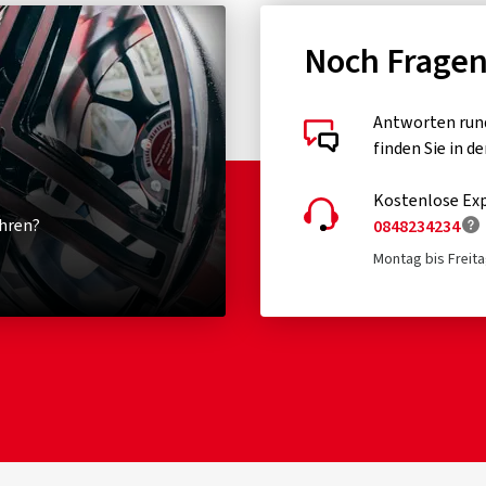
Noch Frage
Antworten run
finden Sie in d
Kostenlose Exp
hren?
0848234234
Montag bis Freita