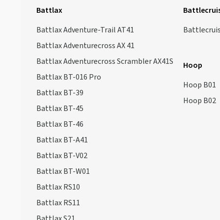
Battlax S23F M
(1)
Battlax
Battlecrui
Battlax S23R E
(1)
Battlax Adventure-Trail AT41
Battlecrui
Battlax S23R G
(1)
Battlax Adventurecross AX 41
Battlax S23R M
(1)
Battlax Adventurecross Scrambler AX41S
Battlax SC 2 Front
(3)
Hoop
Battlax BT-016 Pro
Battlax SC 2 Front Rain
(1)
Hoop B01
Battlax BT-39
Battlax SC 2 Rear
(3)
Hoop B02
Battlax BT-45
Battlax SC 2 Rear Rain
(3)
Battlax BT-46
Battlax SC Front
(15)
Battlax BT-A41
Battlax SC Rear
(18)
Battlax BT-V02
Battlax T30 Front
(1)
Battlax BT-W01
Battlax T30 Rear
(1)
Battlax RS10
Battlax T31 Front
(12)
Battlax RS11
Battlax T31 Rear
(13)
Battlax S21