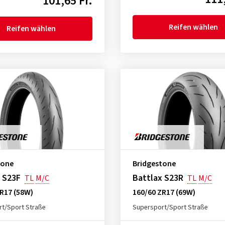
101,65 Fr.
Reifen wählen
Reifen wählen
tone
Bridgestone
 S23F
Battlax S23R
TL
M/C
TL
M/C
R17 (58W)
160/60 ZR17 (69W)
t/Sport Straße
Supersport/Sport Straße