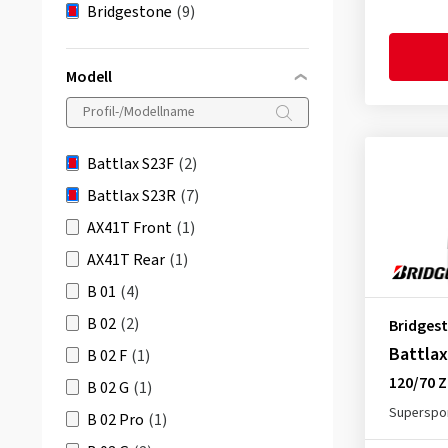
Bridgestone
(9)
Modell
Battlax S23F
(2)
Battlax S23R
(7)
AX41T Front
(1)
AX41T Rear
(1)
B 01
(4)
B 02
(2)
Bridges
Battlax
B 02 F
(1)
120/70 Z
B 02 G
(1)
Superspor
B 02 Pro
(1)