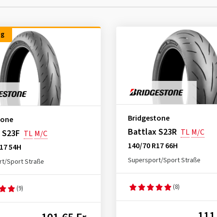
ng
Bridgestone
tone
Battlax S23R
TL
M/C
 S23F
TL
M/C
140/70 R17 66H
17 54H
Supersport/Sport Straße
t/Sport Straße
(8)
(9)
111,