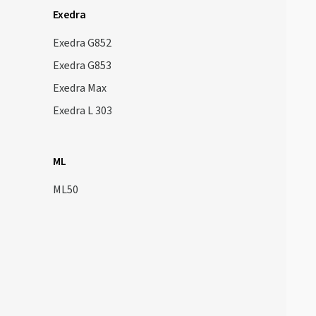
Exedra
Exedra G852
Exedra G853
Exedra Max
Exedra L 303
ML
ML50