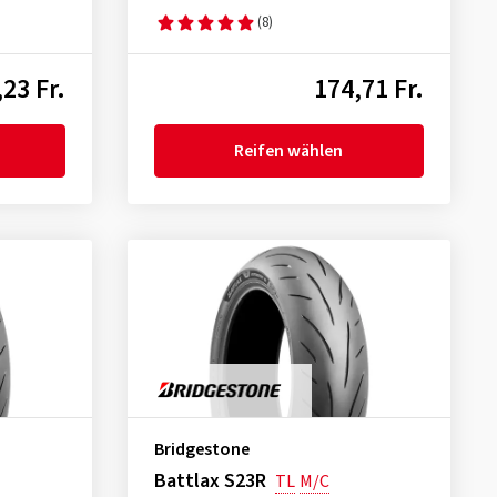
(8)
23 Fr.
174,71 Fr.
Reifen wählen
Bridgestone
Battlax S23R
TL
M/C