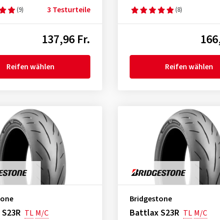
3 Testurteile
(9)
(8)
137,96 Fr.
166,
Reifen wählen
Reifen wählen
tone
Bridgestone
 S23R
Battlax S23R
TL
M/C
TL
M/C