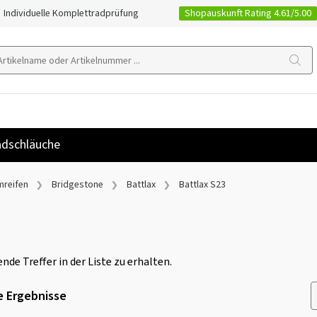
Shopauskunft Rating 4.61/5.00
Individuelle Komplettradprüfung
dschläuche
mreifen
Bridgestone
Battlax
Battlax S23
nde Treffer in der Liste zu erhalten.
 Ergebnisse