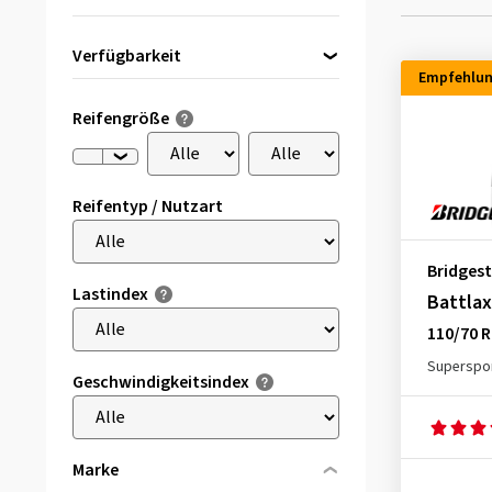
Verfügbarkeit
Empfehlu
Direkt lieferbar
(8)
Reifengröße
Reifentyp / Nutzart
Bridges
Lastindex
Battlax
110/70 R
Superspor
Geschwindigkeitsindex
Marke