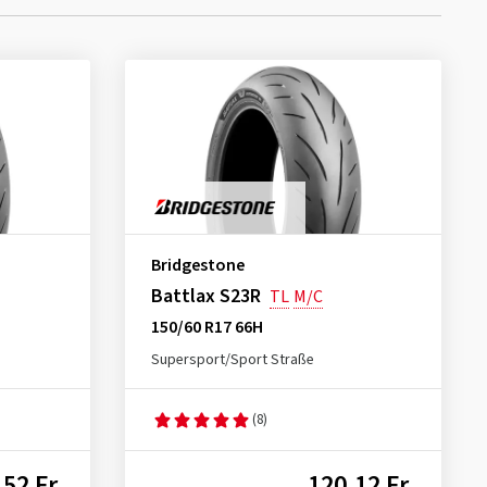
Bridgestone
Battlax S23R
TL
M/C
150/60 R17 66H
Supersport/Sport Straße
(8)
52 Fr.
120,12 Fr.