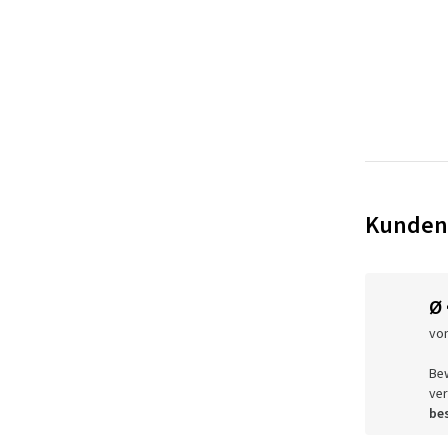
Kunden
Ø
vo
Be
ver
bes