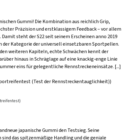
anischen Gummi! Die Kombination aus reichlich Grip,
chster Präzision und erstklassigem Feedback – vor allem
ig. Damit steht der S22 seit seinem Erscheinen anno 2019
 der Kategorie der universell einsetzbaren Sportpellen.
den weiteren Kapiteln, echte Schwächen kennt der
darüber hinaus in Schräglage auf eine knackig-enge Linie
 Nummer eins für gelegentliche Rennstreckeneinsätze. [...]
Sportreifentest (Test der Rennstreckentauglichkeit))
treifentest)
randneue japanische Gummi den Testsieg. Seine
 sind das spitzenmäßige Handling und die geniale