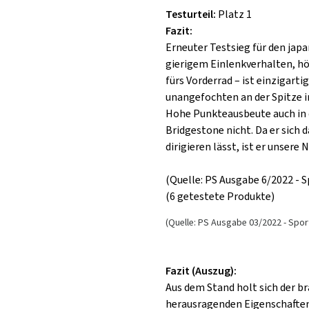
Testurteil:
Platz 1
Fazit:
Erneuter Testsieg für den jap
gierigem Einlenkverhalten, hö
fürs Vorderrad – ist einzigart
unangefochten an der Spitze in
Hohe Punkteausbeute auch in 
Bridgestone nicht. Da er sich 
dirigieren lässt, ist er unsere
(Quelle: PS Ausgabe 6/2022 - 
(6 getestete Produkte)
(Quelle: PS Ausgabe 03/2022 - Spor
Fazit (Auszug):
Aus dem Stand holt sich der b
herausragenden Eigenschaften