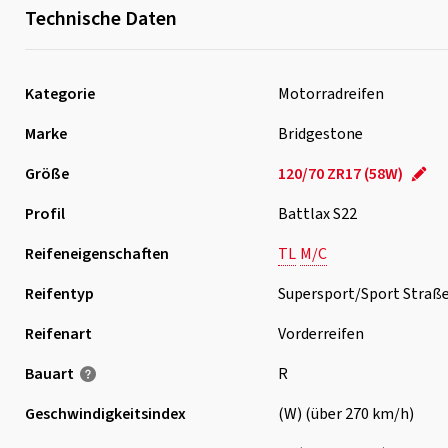
Technische Daten
Kategorie
Motorradreifen
Marke
Bridgestone
Größe
120/70 ZR17 (58W)
Profil
Battlax S22
Reifeneigenschaften
TL
M/C
Reifentyp
Supersport/Sport Straß
Reifenart
Vorderreifen
Bauart
R
Geschwindigkeits­index
(W) (über 270 km/h)