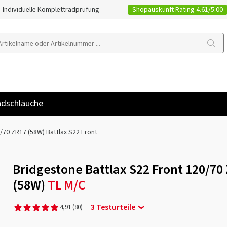
Shopauskunft Rating 4.61/5.00
Individuelle Komplettradprüfung
dschläuche
/70 ZR17 (58W) Battlax S22 Front
Bridgestone Battlax S22 Front 120/70
(58W)
TL
M/C
3 Testurteile
4,91
(80)