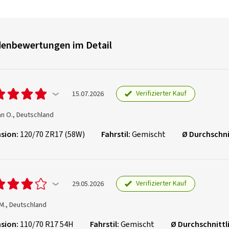
enbewertungen im Detail
Verifizierter Kauf
15.07.2026
an O., Deutschland
sion:
120/70 ZR17 (58W)
Fahrstil:
Gemischt
Ø Durchschni
Verifizierter Kauf
29.05.2026
M., Deutschland
sion:
110/70 R17 54H
Fahrstil:
Gemischt
Ø Durchschnittl