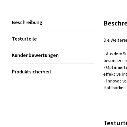
Beschr
Beschreibung
Testurteile
Die Weitere
- Aus dem S
Kundenbewertungen
besonders i
- Optimiert
Produktsicherheit
effektive I
- Innovativ
Haltbarkeit
Testurt