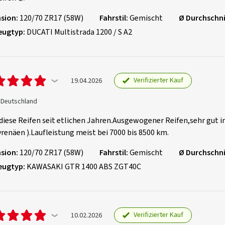
sion:
120/70 ZR17 (58W)
Fahrstil:
Gemischt
Ø Durchschni
eugtyp:
DUCATI Multistrada 1200 / S A2
Verifizierter Kauf
19.04.2026
, Deutschland
diese Reifen seit etlichen Jahren.Ausgewogener Reifen,sehr gut i
renäen ).Laufleistung meist bei 7000 bis 8500 km.
sion:
120/70 ZR17 (58W)
Fahrstil:
Gemischt
Ø Durchschni
eugtyp:
KAWASAKI GTR 1400 ABS ZGT40C
Verifizierter Kauf
10.02.2026