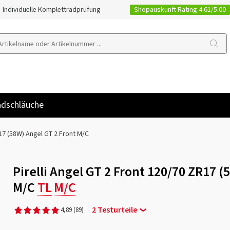
Shopauskunft Rating 4.61/5.00
Individuelle Komplettradprüfung
dschläuche
7 (58W) Angel GT 2 Front M/C
Pirelli Angel GT 2 Front 120/70 ZR17 (
M/C
TL
M/C
2 Testurteile
4,89
(89)