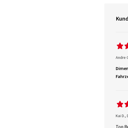
Kund
Andre 
Dimen
Fahrz
Kai D.,
Top R