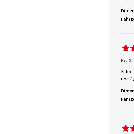
Dimen
Fahrz
Ralf S.
Fahre 
und Py
Dimen
Fahrz