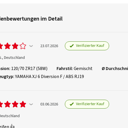
enbewertungen im Detail
Verifizierter Kauf
23.07.2026
G., Deutschland
sion:
120/70 ZR17 (58W)
Fahrstil:
Gemischt
Ø Durchschni
eugtyp:
YAMAHA XJ 6 Diversion F / ABS RJ19
Verifizierter Kauf
03.06.2026
 Deutschland
eifen 👍