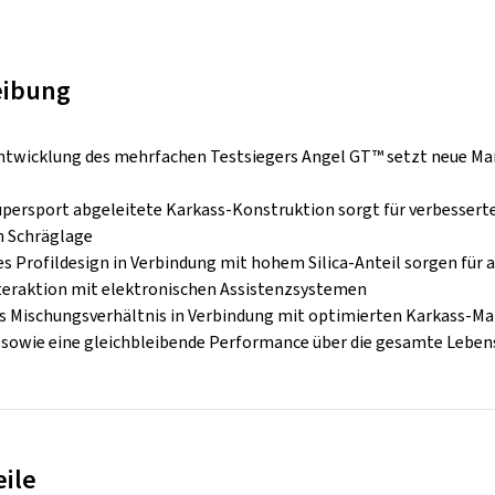
eibung
ntwicklung des mehrfachen Testsiegers Angel GT™ setzt neue M
upersport abgeleitete Karkass-Konstruktion sorgt für verbessert
n Schräglage
es Profildesign in Verbindung mit hohem Silica-Anteil sorgen fü
nteraktion mit elektronischen Assistenzsystemen
es Mischungsverhältnis in Verbindung mit optimierten Karkass-Ma
 sowie eine gleichbleibende Performance über die gesamte Leben
eile