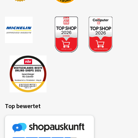
30.06.2026
Verifizierter Kauf
Erik H., Deutschland
Ein sehr guter Reifen. Damals wie heute Super Qualität
Dimension:
180/55 ZR17 (73W)
Fahrstil:
Gemischt
Ø Durchschnittliche Jahresfahrleistung:
8000 km
Top bewertet
20.06.2026
Verifizierter Kauf
Robert R., Deutschland