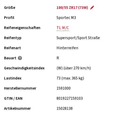
Größe
180/55 ZR17 (73W)
Profil
Sportec M3
Reifeneigenschaften
TL
M/C
Reifentyp
Supersport/Sport Straße
Reifenart
Hinterreifen
Bauart
R
Geschwindigkeits­index
(W) (über 270 km/h)
Lastindex
73 (max. 365 kg)
Herstellernummer
1591000
GTIN / EAN
8019227159103
Artikelnummer
15028138