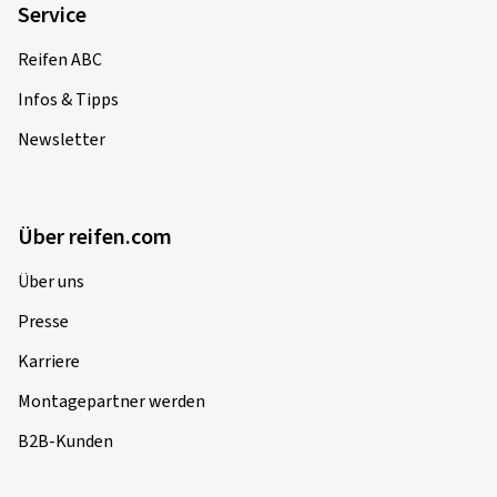
Service
Reifen ABC
03.06.2026
Infos & Tipps
Verifizierter Kauf
Newsletter
Sven R., Deutschland
Dimension:
180/55 ZR17 (73W)
Über reifen.com
Fahrstil:
Gemischt
Ø Durchschnittliche Jahresfahrleistung:
1000 km
Über uns
Presse
Karriere
20.05.2026
Montagepartner werden
Verifizierter Kauf
B2B-Kunden
Giovanni C., Deutschland