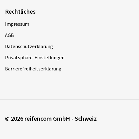
Dimension:
180/55 ZR17 (73W)
Rechtliches
Fahrstil:
Gemischt
Ø Durchschnittliche Jahresfahrleistung:
5000 km
Impressum
AGB
Datenschutzerklärung
25.03.2026
Privatsphäre-Einstellungen
Verifizierter Kauf
Barrierefreiheitserklärung
Leon L., Deutschland
Dimension:
160/60 ZR17 (69W)
Fahrstil:
Gemischt
Ø Durchschnittliche Jahresfahrleistung:
10000 km
Fahrzeugtyp:
KAWASAKI ER-6f / ABS EX650A+B
© 2026 reifencom GmbH - Schweiz