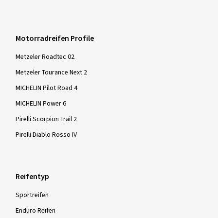
Sagenhafte Laufleistung
Dimension:
180/55 ZR17 (73W)
Fahrstil:
Gemischt
Motorradreifen Profile
Ø Durchschnittliche Jahresfahrleistung:
6000 km
Metzeler Roadtec 02
Metzeler Tourance Next 2
MICHELIN Pilot Road 4
Mehr Bewertungen anzeigen
MICHELIN Power 6
Pirelli Scorpion Trail 2
Pirelli Diablo Rosso IV
Reifentyp
Sportreifen
Enduro Reifen