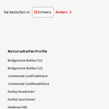
04.11.2025
Sie bestellen in:
Schweiz
Ändern
Verifizierter Kauf
Kristina K., Deutschland
TIP TOP!
Dimension:
160/60 ZR17 (69W)
Fahrstil:
Gemischt
Motorradreifen Profile
Ø Durchschnittliche Jahresfahrleistung:
2000 km
Bridgestone Battlax S22
Bridgestone Battlax S23
Continental ContiTrailAttack
17.10.2025
Continental ContiRoadAttack
Verifizierter Kauf
Dunlop Roadsmart
Dunlop Sportsmart
Andrea W., Deutschland
Heidenau K66