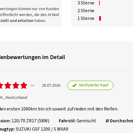
3 Sterne
wertungen können nur von Kunden
2 Sterne
öffentlicht werden, die den Artikel
1 Sterne
tellt und erhalten
haben.
enbewertungen im Detail
Verifizierter Kauf
28.07.2026
K., Deutschland
en ersten 1000km bin ich soweit zufrieden mit den Reifen.
sion:
120/70 ZR17 (58W)
Fahrstil:
Gemischt
Ø Durchschni
eugtyp:
SUZUKI GSF 1200 / S WVA9