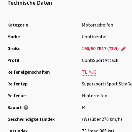
Technische Daten
Kategorie
Motorradreifen
Marke
Continental
Größe
190/50 ZR17 (73W)
Profil
ContiSportAttack
Reifeneigenschaften
TL
M/C
Reifentyp
Supersport/Sport Straß
Reifenart
Hinterreifen
Bauart
R
Geschwindigkeits­index
(W) (über 270 km/h)
Lastindex
73 (max. 365 kg)