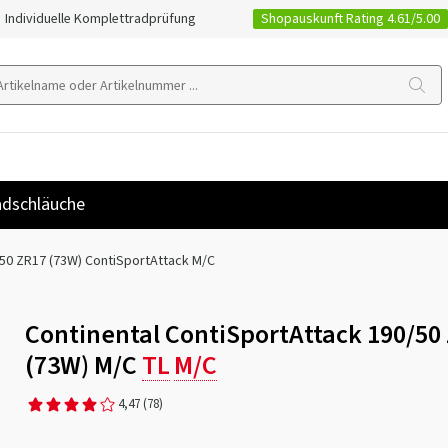
Shopauskunft Rating 4.61/5.00
Individuelle Komplettradprüfung
dschläuche
50 ZR17 (73W) ContiSportAttack M/C
Continental ContiSportAttack 190/50
(73W) M/C
TL
M/C
4,47
(78)