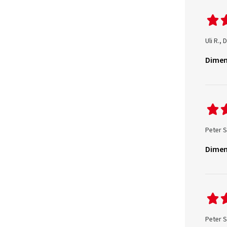
Uli R.,
Dimen
Peter S
Dimen
Peter S