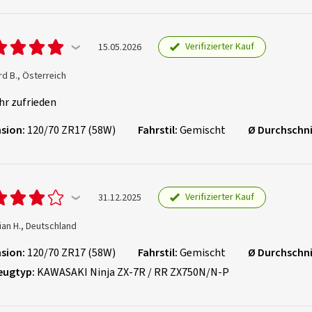
Verifizierter Kauf
15.05.2026
d B., Österreich
hr zufrieden
sion:
120/70 ZR17 (58W)
Fahrstil:
Gemischt
Ø Durchschni
Verifizierter Kauf
31.12.2025
an H., Deutschland
sion:
120/70 ZR17 (58W)
Fahrstil:
Gemischt
Ø Durchschni
eugtyp:
KAWASAKI Ninja ZX-7R / RR ZX750N/N-P