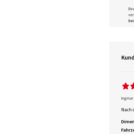
Be
ver
bes
Kund
Ingmar 
Nach d
Dimen
Fahrz