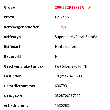
Größe
200/55 ZR17 (78W)
Profil
Power 5
Reifeneigenschaften
TL
M/C
Reifentyp
Supersport/Sport Straße
Reifenart
Hinterreifen
Bauart
R
Geschwindigkeits­index
(W) (über 270 km/h)
Lastindex
78 (max. 425 kg)
Herstellernummer
636793
GTIN / EAN
3528706367939
Artikelnummer
15302635