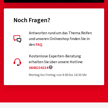
Sportlichkeit für jeden Tag:
Dank einer Karkasse mit
Rennsport-Technologien ermöglicht der MICHELIN Power 5
Noch Fragen?
eine überzeugende Handhabung auf der Straße.
Antworten rund um das Thema Reifen
Progressive Stabilität:
Stabile Geradeausfahrt und tadellose
Kundenbewertungen im Detail
und unseren Onlineshop finden Sie in
Kurvenstabilität dank einer Karkasse, deren Steifigkeit sich
den
FAQ
.
mit zunehmender Schräglage erhöht.
Kostenlose Experten-Beratung
erhalten Sie über unsere Hotline:
0848234234
25.06.2026
Montag bis Freitag von 8:00 bis 16:30 Uhr
Verifizierter Kauf
Cosimo P., Schweiz
Dimension:
190/55 ZR17 (75W)
Fahrstil:
Gemischt