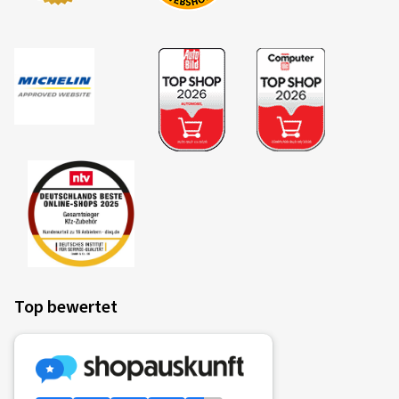
Verifizierter Kauf
Martin K., Deutschland
Dimension:
180/55 ZR17 (73W)
Fahrstil:
Gemischt
Ø Durchschnittliche Jahresfahrleistung:
6000 km
09.04.2026
Verifizierter Kauf
Franz Xaver W., Deutschland
Top bewertet
Dimension:
180/55 ZR17 (73W)
Fahrstil:
Gemischt
Ø Durchschnittliche Jahresfahrleistung:
6000 km