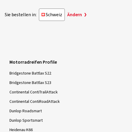
Alles gut 👍
Sie bestellen in:
Schweiz
Ändern
Dimension:
190/50 ZR17 (73W)
06.08.2024
Verifizierter Kauf
Motorradreifen Profile
Klaus W., Deutschland
Bridgestone Battlax S22
Bridgestone Battlax S23
Dimension:
200/55 ZR17 (78W)
Fahrstil:
Gemischt
Continental ContiTrailAttack
Ø Durchschnittliche Jahresfahrleistung:
11000 km
Continental ContiRoadAttack
Dunlop Roadsmart
Dunlop Sportsmart
Heidenau K66