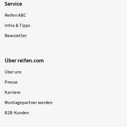
Michael M., Deutschland
Service
Dimension:
160/60 ZR17 (69W)
Reifen ABC
Fahrstil:
Gemischt
Infos & Tipps
Ø Durchschnittliche Jahresfahrleistung:
6000 km
Newsletter
24.06.2025
Über reifen.com
Verifizierter Kauf
Über uns
Timo G., Deutschland
Presse
Dimension:
190/50 ZR17 (73W)
Karriere
Fahrstil:
Gemischt
Montagepartner werden
Ø Durchschnittliche Jahresfahrleistung:
8000 km
B2B-Kunden