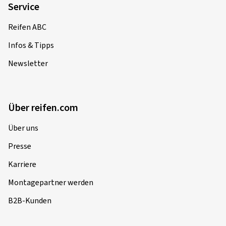
Service
Dimension:
100/80 -17 52S
Reifen ABC
Infos & Tipps
Newsletter
22.07.2019
Verifizierter Kauf
Über reifen.com
Michael S., Deutschland
Dimension:
110/70 -17 54S
Über uns
Presse
Karriere
24.06.2019
Montagepartner werden
Verifizierter Kauf
B2B-Kunden
Philippe S., Schweiz