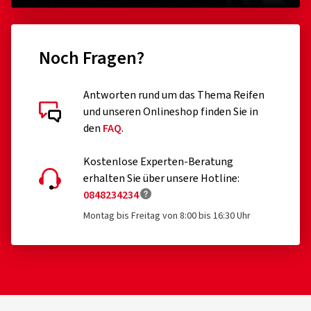
Zuverlässigkeit auf nassen Straßen:
Gute Verzahnung und
effiziente Wasserableitung durch die großen Profilrillen.
Noch Fragen?
Antworten rund um das Thema Reifen
Kundenbewertungen im Detail
und unseren Onlineshop finden Sie in
den
FAQ
.
Kostenlose Experten-Beratung
erhalten Sie über unsere Hotline:
0848234234
21.05.2025
Montag bis Freitag von 8:00 bis 16:30 Uhr
Verifizierter Kauf
Sebastian M., Deutschland
Dimension:
100/80 -17 52S
Fahrstil:
Stadt
Ø Durchschnittliche Jahresfahrleistung:
5000 km