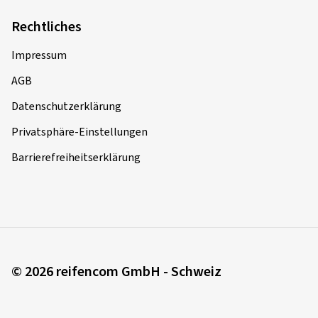
Dimension:
100/80 -17 52S
Rechtliches
Impressum
30.03.2019
AGB
Datenschutzerklärung
Verifizierter Kauf
Privatsphäre-Einstellungen
Alexander D., Deutschland
Barrierefreiheitserklärung
Super Reifen gerne wieder!
Dimension:
2,75 -18 42P
25.09.2018
© 2026 reifencom GmbH - Schweiz
Verifizierter Kauf