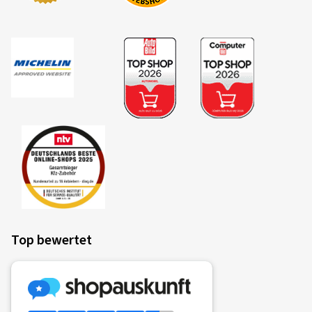
Dimension:
110/70 -17 54S
Fahrstil:
Gemischt
Ø Durchschnittliche Jahresfahrleistung:
6000 km
26.04.2023
Verifizierter Kauf
Dennis R., Deutschland
Dimension:
110/70 -17 54S
Fahrstil:
Gemischt
Ø Durchschnittliche Jahresfahrleistung:
5000 km
Top bewertet
14.09.2022
Verifizierter Kauf