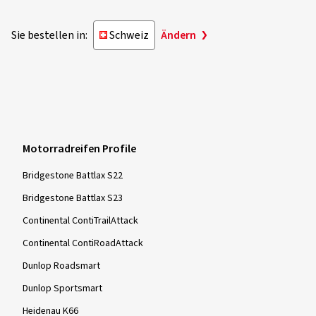
Chris B., Deutschland
Alles prima immer wieder gerne
Sie bestellen in:
Schweiz
Ändern
Dimension:
110/70 -17 54S
Mehr Bewertungen anzeigen
Motorradreifen Profile
Bridgestone Battlax S22
Bridgestone Battlax S23
Continental ContiTrailAttack
Continental ContiRoadAttack
Dunlop Roadsmart
Dunlop Sportsmart
Heidenau K66