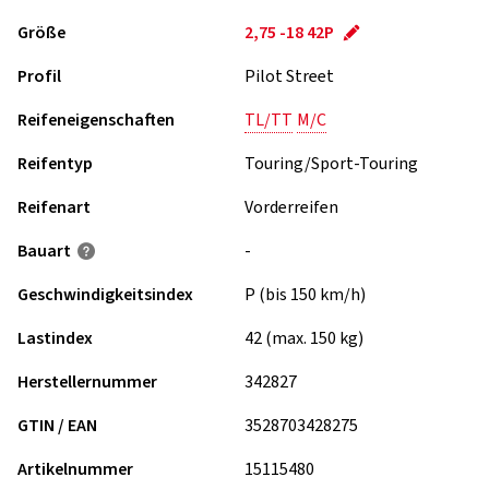
Größe
2,75 -18 42P
Profil
Pilot Street
Reifeneigenschaften
TL/TT
M/C
Reifentyp
Touring/Sport-Touring
Reifenart
Vorderreifen
Bauart
-
Geschwindigkeits­index
P (bis 150 km/h)
Lastindex
42 (max. 150 kg)
Herstellernummer
342827
GTIN / EAN
3528703428275
Artikelnummer
15115480