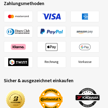
Zahlungsmethoden
25.07.2023
Verifizierter Kauf
Tom O., Deutschland
Dimension:
100/80 -17 52S
Fahrstil:
Gemischt
Ø Durchschnittliche Jahresfahrleistung:
10000 km
Rechnung
Vorkasse
07.07.2023
Sicher & ausgezeichnet einkaufen
Verifizierter Kauf
Amrit S., Deutschland
top