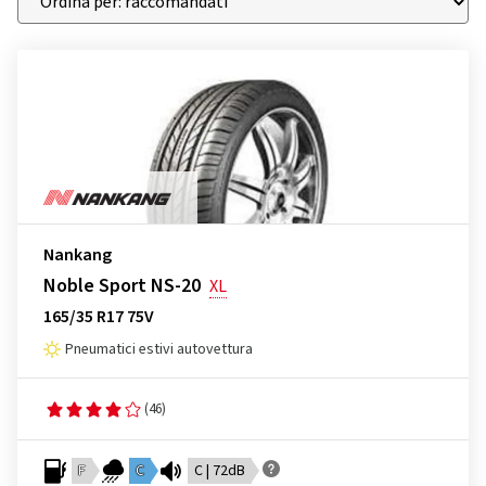
Nankang
Noble Sport NS-20
XL
165/35 R17 75V
Pneumatici estivi autovettura
(46)
F
C
C | 72dB