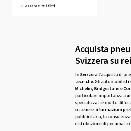
A
(0)
(3)
D
(1)
Azzera tutti i filtri
C
B
(3)
(0)
E
(0)
D
C
(0)
(0)
E
Acquista pneum
Svizzera su r
In
Svizzera
l'acquisto di pne
tecniche
. Gli automobilist
Michelin, Bridgestone e Co
particolare importanza a
un
specializzati è molto diffus
ottenere informazioni prel
pubblicitaria, la consulenza 
distribuzione di pneumatici