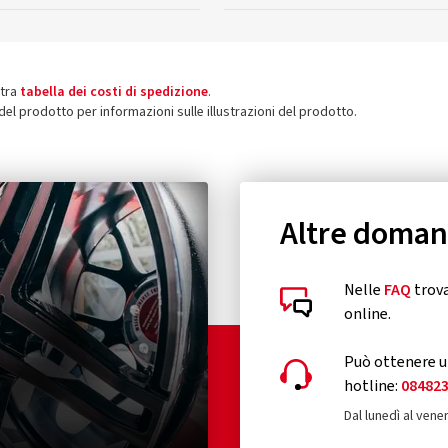
stra
tabella dei costi di spedizione
.
 del prodotto per informazioni sulle illustrazioni del prodotto.
Altre doma
Nelle
FAQ
trova
online.
Può ottenere un
hotline:
08482
Dal lunedì al vener