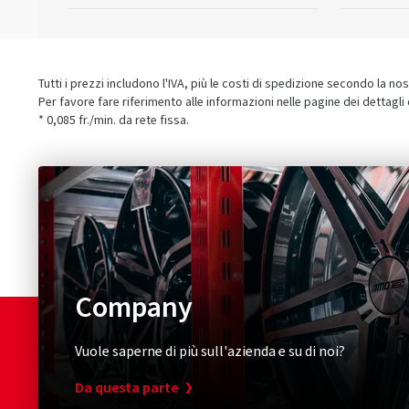
Tutti i prezzi includono l'IVA, più le costi di spedizione secondo la no
Per favore fare riferimento alle informazioni nelle pagine dei dettagli
* 0,085 fr./min. da rete fissa.
Company
Vuole saperne di più sull'azienda e su di noi?
Da questa parte