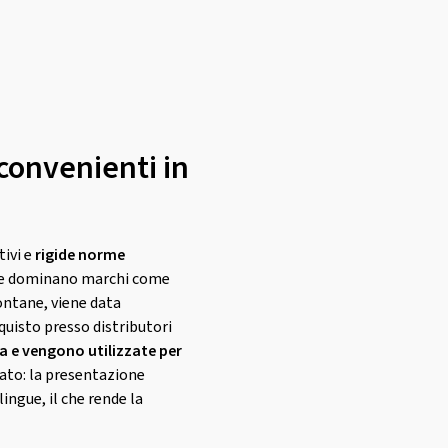
convenienti in
tivi e
rigide norme
ve dominano marchi come
ontane, viene data
cquisto presso distributori
 e vengono utilizzate per
cato: la presentazione
ingue, il che rende la