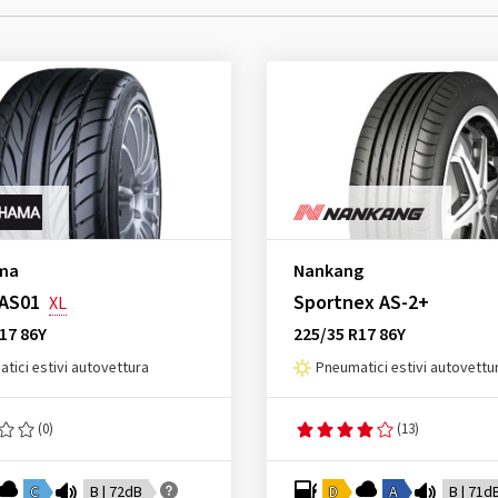
ma
Nankang
 AS01
Sportnex AS-2+
XL
17 86Y
225/35 R17 86Y
tici estivi autovettura
Pneumatici estivi autovettu
(0)
(13)
C
B | 72dB
D
A
B | 71d