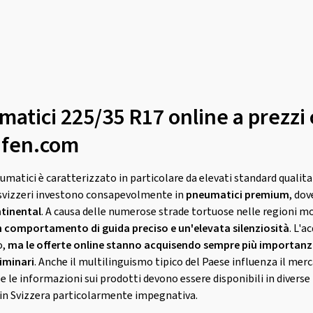
atici 225/35 R17 online a prezzi 
eifen.com
umatici è caratterizzato in particolare da elevati standard qualita
i svizzeri investono consapevolmente in
pneumatici premium
, do
ntinental
. A causa delle numerose strade tortuose nelle regioni m
 comportamento di guida preciso e un'elevata silenziosità
. L'a
o,
ma le offerte online stanno acquisendo sempre più importanza
iminari
. Anche il multilinguismo tipico del Paese influenza il mer
e le informazioni sui prodotti devono essere disponibili in diverse l
 in Svizzera particolarmente impegnativa.