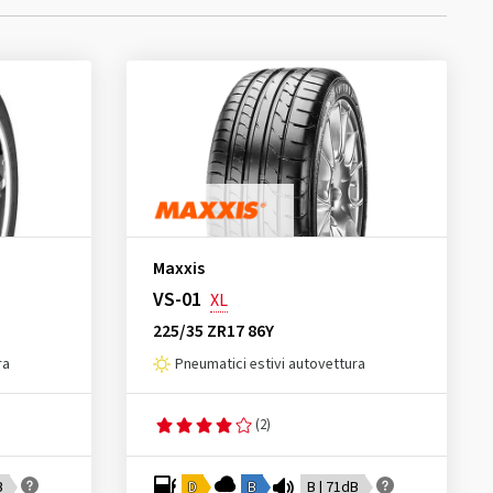
Maxxis
VS-01
XL
225/35 ZR17 86Y
ra
Pneumatici estivi autovettura
(2)
B
D
B
B | 71dB