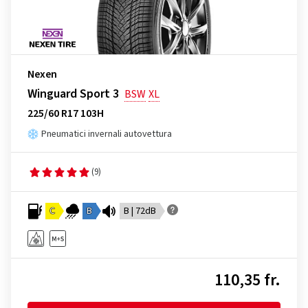
Nexen
Winguard Sport 3
BSW
XL
225/60 R17 103H
Pneumatici invernali autovettura
(9)
C
B
B | 72dB
110,35 fr.