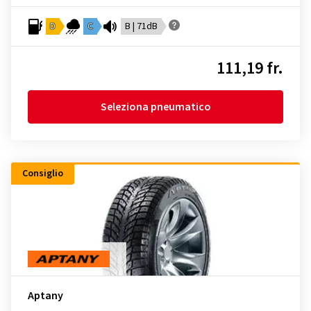
D
C
B | 71dB
111,19 fr.
Seleziona pneumatico
Consiglio
Aptany