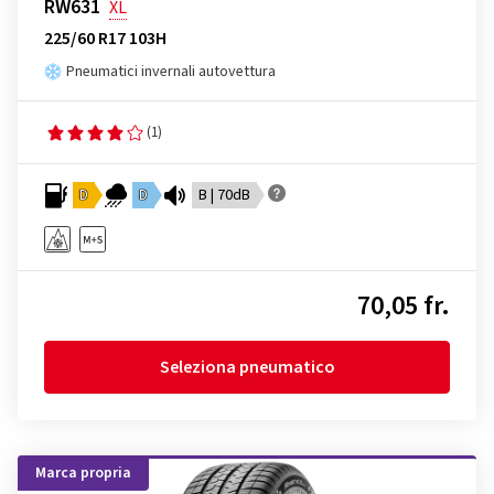
RW631
XL
225/60 R17 103H
Pneumatici invernali autovettura
(1)
D
D
B | 70dB
70,05 fr.
Seleziona pneumatico
Marca propria