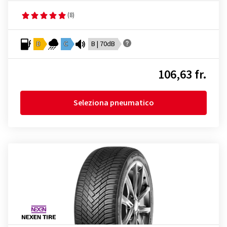
(8)
D
C
B | 70dB
106,63 fr.
Seleziona pneumatico