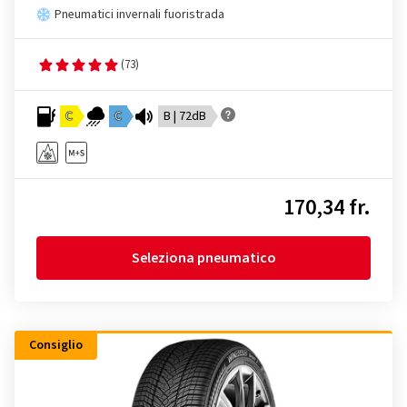
Pneumatici invernali fuoristrada
(73)
C
C
B | 72dB
170,34 fr.
Seleziona pneumatico
Consiglio