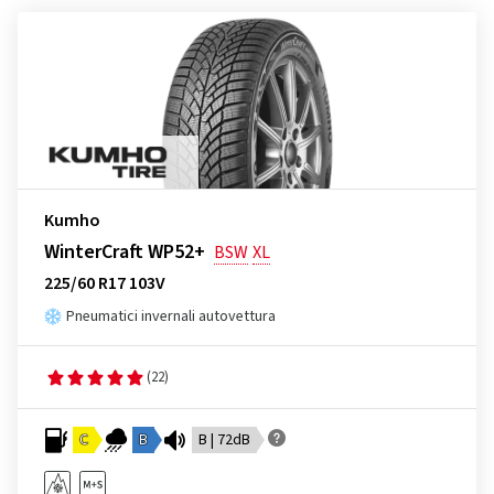
Kumho
WinterCraft WP52+
BSW
XL
225/60 R17 103V
Pneumatici invernali autovettura
(22)
C
B
B | 72dB