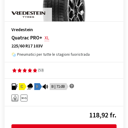
Vredestein
Quatrac PRO+
XL
225/60 R17 103V
Pneumatici per tutte le stagioni fuoristrada
(53)
C
B
B | 71dB
118,92 fr.