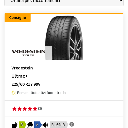
Consiglio
Vredestein
Ultrac+
225/60 R17 99V
Pneumatici estivi fuoristrada
(3)
B
A
B | 69dB