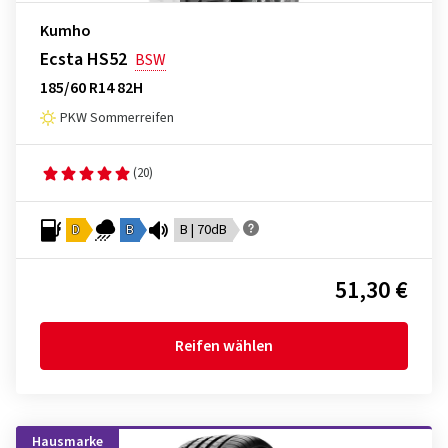
Kumho
Ecsta HS52
BSW
185/60 R14 82H
PKW Sommerreifen
(20)
D
B
B | 70dB
51,30 €
Reifen wählen
Hausmarke