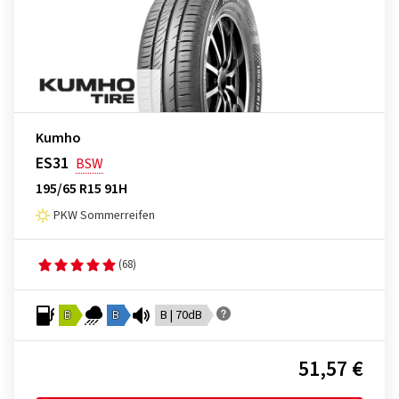
Kumho
ES31
BSW
195/65 R15 91H
PKW Sommerreifen
(68)
B
B
B | 70dB
51,57 €