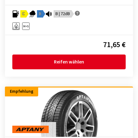
C
B
B | 72dB
71,65 €
Reifen wählen
Empfehlung