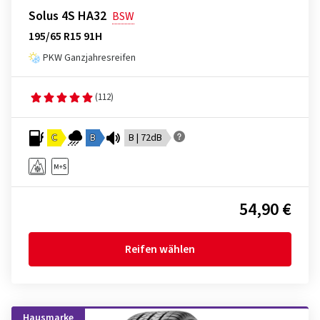
Solus 4S HA32
BSW
195/65 R15 91H
PKW Ganzjahresreifen
(112)
C
B
B | 72dB
54,90 €
Reifen wählen
Hausmarke