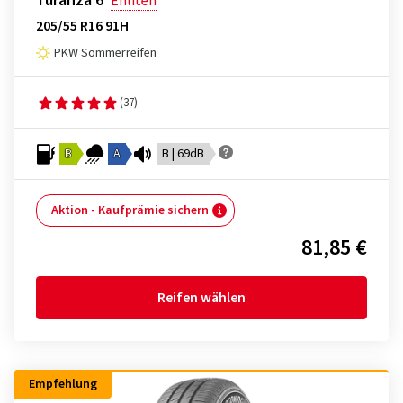
Turanza 6
Enliten
205/55 R16 91H
PKW Sommerreifen
(37)
B
A
B | 69dB
Aktion - Kaufprämie sichern
81,85 €
Reifen wählen
Empfehlung