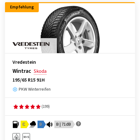
Empfehlung
Vredestein
Wintrac
Skoda
195/65 R15 91H
PKW Winterreifen
(199)
C
B
B | 71dB