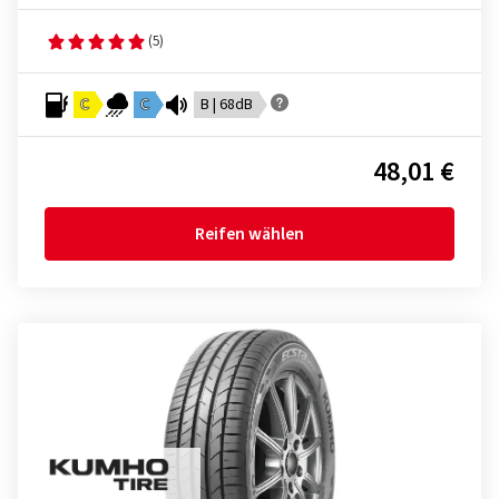
(5)
C
C
B | 68dB
48,01 €
Reifen wählen