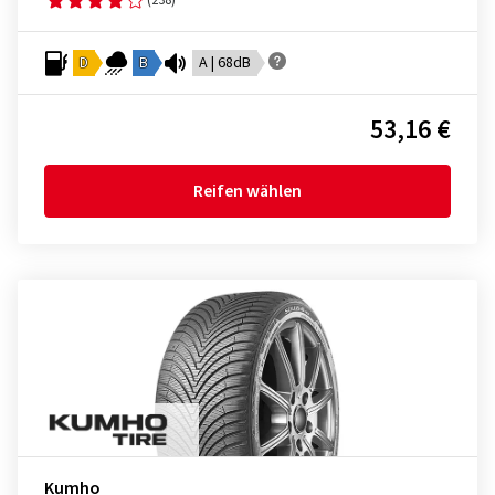
D
B
A | 68dB
53,16 €
Reifen wählen
Kumho