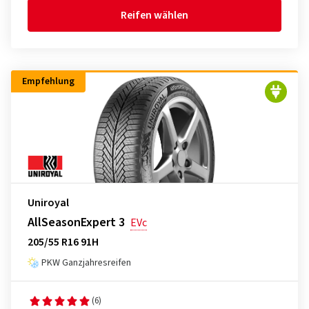
Reifen wählen
Empfehlung
Uniroyal
AllSeasonExpert 3
EVc
205/55 R16 91H
PKW Ganzjahresreifen
(6)