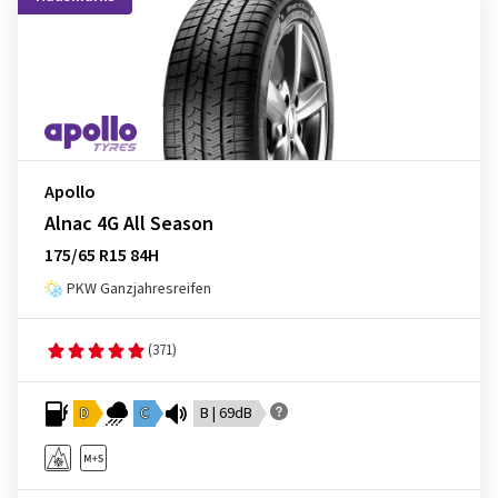
Apollo
Alnac 4G All Season
175/65 R15 84H
PKW Ganzjahresreifen
(371)
D
C
B | 69dB