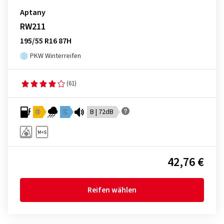
Aptany
RW211
195/55 R16 87H
PKW Winterreifen
(61)
D
C
B | 72dB
42,76 €
Reifen wählen