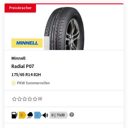
Preiskracher
Minnell
Radial P07
175/65 R14 82H
PKW Sommerreifen
(0)
D
C
B | 70dB