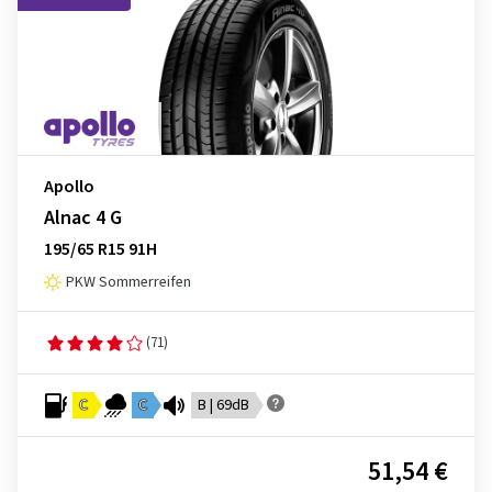
Apollo
Alnac 4 G
195/65 R15 91H
PKW Sommerreifen
(71)
C
C
B | 69dB
51,54 €