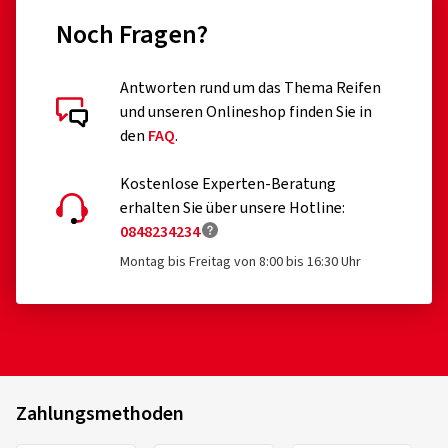
Erweiterung der EU VO 2020/740 erfolgt ist)
Noch Fragen?
professionelle Off-Road-Reifen
Antworten rund um das Thema Reifen
Rennreifen
Kundenbewertungen im Detail
und unseren Onlineshop finden Sie in
Reifen mit Zusatzvorrichtungen zur Verbesserung der
den
FAQ
.
Traktion, z.B. Spikereifen
Kostenlose Experten-Beratung
Notreifen des Typs T
erhalten Sie über unsere Hotline:
0848234234
30.12.2025
Reifen mit einer zulässigen Geschwindigkeit unter 80
km/h
Montag bis Freitag von 8:00 bis 16:30 Uhr
Verifizierter Kauf
Reifen für Felgen mit einem Nenndurchmesser ≤ 254
Martin E., Deutschland
mm oder ≥ 635 mm
Gutes Preis-/Leistungsverhältnis, guter Fahrkomfort
auf nasser und trockener Strasse. Auf Schnee habe ich
den Reifen noch nicht getestet.
Zahlungsmethoden
Dimension:
145/80 R13 75T
Fahrstil:
Gemischt
Kumho
2184033