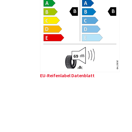
2020/740
B
A
C
EU-Reifenlabel Datenblatt