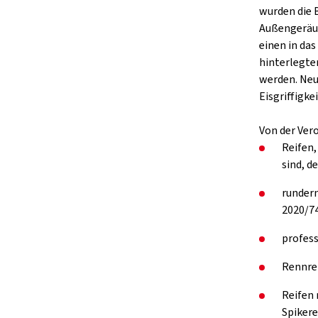
wurden die 
Außengeräus
einen in da
hinterlegte
werden. Neu
Eisgriffigkei
Von der Ver
Reifen,
sind, d
rundern
2020/74
profess
Rennre
Reifen 
Spikere