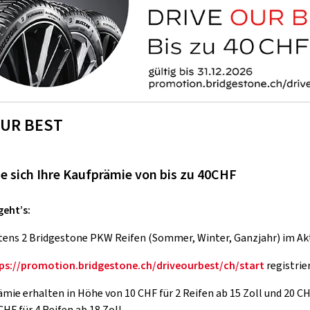
OUR BEST
ie sich Ihre Kaufprämie von bis zu 40CHF
geht’s:
ens 2 Bridgestone PKW Reifen (Sommer, Winter, Ganzjahr) im Akt
ps://promotion.bridgestone.ch/driveourbest/ch/start
registrie
mie erhalten in Höhe von 10 CHF für 2 Reifen ab 15 Zoll und 20 CHF 
CHF für 4 Reifen ab 18 Zoll.