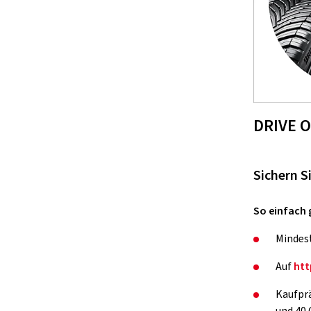
DRIVE 
Sichern S
So einfach 
Mindest
Auf
htt
Kaufprä
und 40 