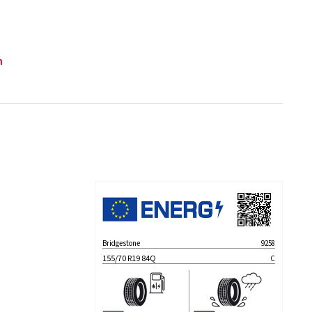
n
Bridgestone
9258
155/70 R19 84Q
C