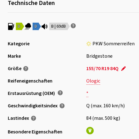
Technische Daten
B
B
B | 69dB
Kategorie
PKW Sommerreifen
Marke
Bridgestone
Größe
155/70 R19 84Q
Reifeneigenschaften
Ologic
Erstausrüstung (OEM)
*
Geschwindigkeits­index
Q (max. 160 km/h)
Lastindex
84 (max. 500 kg)
Besondere Eigenschaften