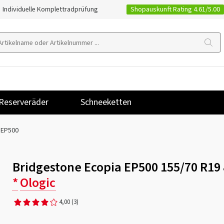
Shopauskunft Rating 4.61/5.00
Individuelle Komplettradprüfung
Reserveräder
Schneeketten
 EP500
Bridgestone Ecopia EP500 155/70 R19
*
Ologic
4,00
(3)