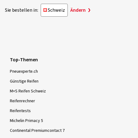
Verifizierter Kauf
entspricht.
Sie bestellen in:
Schweiz
Ändern
C
Sebastien C., Frankreich
Die Klassifizierung „C“ weist darauf hin, dass der
vorgegebene Grenzwert überschritten wird.
Je viens de les faire installer ils paraissent très bien
(Übersetzen)
Dimension:
185/60 R15 88H
Top-Themen
Pneuexperte.ch
Günstige Reifen
Mehr Bewertungen anzeigen
M+S Reifen Schweiz
Reifenrechner
Reifentests
Michelin Primacy 5
Continental Premiumcontact 7