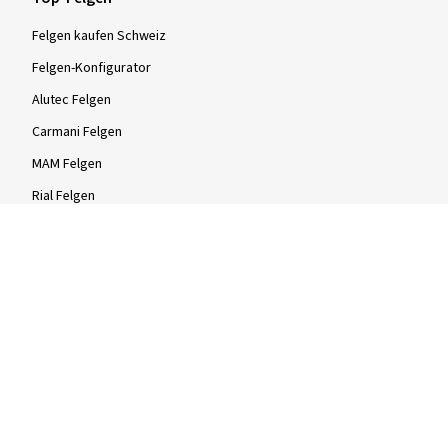
Felgen kaufen Schweiz
Felgen-Konfigurator
Alutec Felgen
Carmani Felgen
MAM Felgen
Rial Felgen
Felgen-Größen
Stahlfelgen
Stahlfelgen 15 Zoll
Stahlfelgen 16 Zoll
Stahlfelgen 17 Zoll