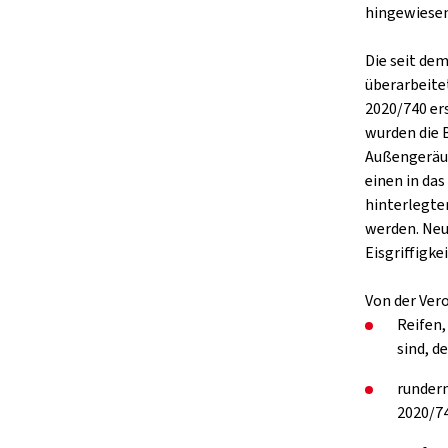
hingewiesen
Die seit de
überarbeite
2020/740 er
wurden die 
Außengeräus
einen in da
hinterlegte
werden. Neu
Eisgriffigkei
Von der Ver
Reifen,
sind, d
rundern
2020/74