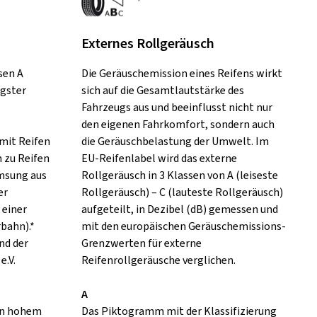
Externes Rollgeräusch
sen A
Die Geräuschemission eines Reifens wirkt
ngster
sich auf die Gesamtlautstärke des
Fahrzeugs aus und beeinflusst nicht nur
den eigenen Fahrkomfort, sondern auch
mit Reifen
die Geräuschbelastung der Umwelt. Im
h zu Reifen
EU-Reifenlabel wird das externe
emsung aus
Rollgeräusch in 3 Klassen von A (leiseste
er
Rollgeräusch) – C (lauteste Rollgeräusch)
 einer
aufgeteilt, in Dezibel (dB) gemessen und
rbahn).*
mit den europäischen Geräuschemissions-
nd der
Grenzwerten für externe
e.V.
Reifenrollgeräusche verglichen.
A
 in hohem
Das Piktogramm mit der Klassifizierung