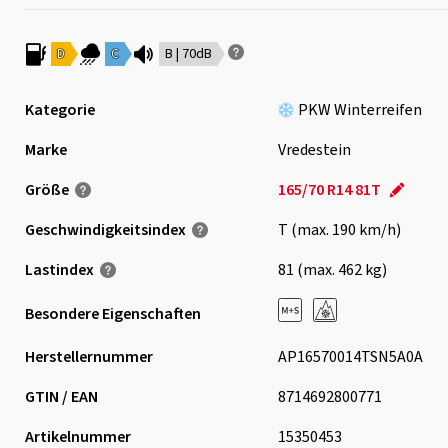
D
C
B | 70dB
Kategorie
PKW Winterreifen
Marke
Vredestein
Größe
165/70 R14 81T
Geschwindigkeits­index
T (max. 190 km/h)
Lastindex
81 (max. 462 kg)
Besondere Eigenschaften
Herstellernummer
AP16570014TSN5A0A
GTIN / EAN
8714692800771
Artikelnummer
15350453