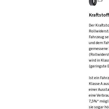
Kraftstof
Der Kraftst
Rollwiderst
Fahrzeug se
und dem Fah
gemessene 
(Rollwiders
wird in Klas
(geringste E
Ist ein Fah
Klasse A aus
einer Ausst
eine Verbra
7,5%* mögli
sie sogar hö