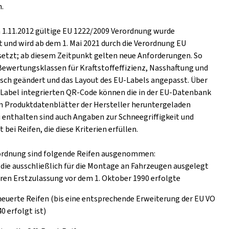
.
m 1.11.2012 gültige EU 1222/2009 Verordnung wurde
t und wird ab dem 1. Mai 2021 durch die Verordnung EU
setzt; ab diesem Zeitpunkt gelten neue Anforderungen. So
Bewertungsklassen für Kraftstoffeffizienz, Nasshaftung und
ch geändert und das Layout des EU-Labels angepasst. Über
s Label integrierten QR-Code können die in der EU-Datenbank
n Produktdatenblätter der Hersteller heruntergeladen
 enthalten sind auch Angaben zur Schneegriffigkeit und
t bei Reifen, die diese Kriterien erfüllen.
ordnung sind folgende Reifen ausgenommen:
 die ausschließlich für die Montage an Fahrzeugen ausgelegt
eren Erstzulassung vor dem 1. Oktober 1990 erfolgte
euerte Reifen (bis eine entsprechende Erweiterung der EU VO
0 erfolgt ist)