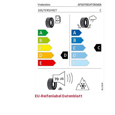
Vredestein
AP16570014TSN5A0A
165/70 R14 81T
C
2020/740
B
A
C
EU-Reifenlabel Datenblatt