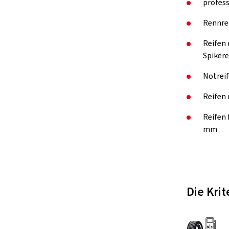
profess
Rennre
Reifen 
Spikere
Notreif
Reifen 
Reifen
mm
Die Kri