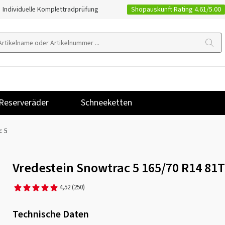
Shopauskunft Rating 4.61/5.00
Individuelle Komplettradprüfung
Reserveräder
Schneeketten
c 5
Vredestein Snowtrac 5 165/70 R14 81
4,52
(250)
Technische Daten