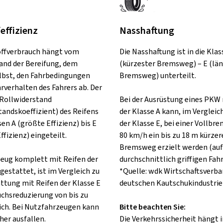
feffizienz
Nasshaftung
offverbrauch hängt vom
Die Nasshaftung ist in die Klas
and der Bereifung, dem
(kürzester Bremsweg) – E (lä
lbst, den Fahrbedingungen
Bremsweg) unterteilt.
rverhalten des Fahrers ab. Der
Rollwiderstand
Bei der Ausrüstung eines PKW 
tandskoeffizient) des Reifens
der Klasse A kann, im Vergleic
sen A (größte Effizienz) bis E
der Klasse E, bei einer Vollbr
ffizienz) eingeteilt.
80 km/h ein bis zu 18 m kürzer
Bremsweg erzielt werden (auf
rzeug komplett mit Reifen der
durchschnittlich griffigen Fah
gestattet, ist im Vergleich zu
*Quelle: wdk Wirtschaftsverba
attung mit Reifen der Klasse E
deutschen Kautschukindustrie 
uchsreduzierung von bis zu
ch. Bei Nutzfahrzeugen kann
Bitte beachten Sie:
her ausfallen.
Die Verkehrssicherheit hängt