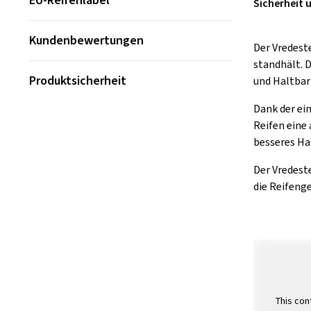
EU-Reifenlabel
Sicherheit 
Kundenbewertungen
Der Vredest
standhält. 
Produktsicherheit
und Haltbar
Dank der ei
Reifen eine 
besseres Ha
Der Vredeste
die Reifeng
This con